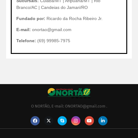
Sucursais:
Cuiabá/MT | Aripuanã/MT | Rio
Branco/AC | Candeias do Jamari/RO
Fundado por:
Ricardo da Rocha Ribeiro Jr.
E-mail:
onortao@gmail.com
Telefone:
(69) 99985-7975
O NORTÃO, E-mail: ONORTAO@gmail.com .