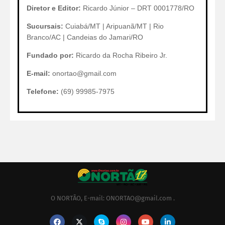
Diretor e Editor:
Ricardo Júnior – DRT 0001778/RO
Sucursais:
Cuiabá/MT | Aripuanã/MT | Rio
Branco/AC | Candeias do Jamari/RO
Fundado por:
Ricardo da Rocha Ribeiro Jr.
E-mail:
onortao@gmail.com
Telefone:
(69) 99985-7975
O NORTÃO, E-mail: ONORTAO@gmail.com .