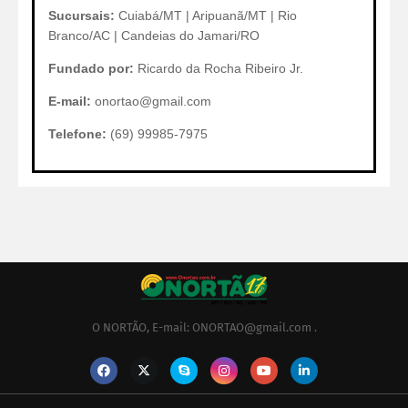
Sucursais:
Cuiabá/MT | Aripuanã/MT | Rio
Branco/AC | Candeias do Jamari/RO
Fundado por:
Ricardo da Rocha Ribeiro Jr.
E-mail:
onortao@gmail.com
Telefone:
(69) 99985-7975
O NORTÃO, E-mail: ONORTAO@gmail.com .