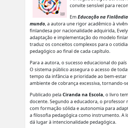
convite sensível para reco
Em
Educação na Finlândia
mundo
, a autora une rigor acadêmico à vivênc
finlandesa por nacionalidade adquirida, Eve
adaptação e implementação do modelo finland
traduz os conceitos complexos para o cotidia
pedagógico ao final de cada capítulo.
Para a autora, o sucesso educacional do p
O sistema público assegura o acesso de toda
tempo da infância e prioridade ao bem-estar
ambiente de cobrança excessiva, tornando-s
Publicado pela
Ciranda na Escola
, o livro 
docente. Segundo a educadora, o professor n
com formação sólida e autonomia para adapt
a filosofia pedagógica como instrumento. A ló
dá lugar à intencionalidade pedagógica.