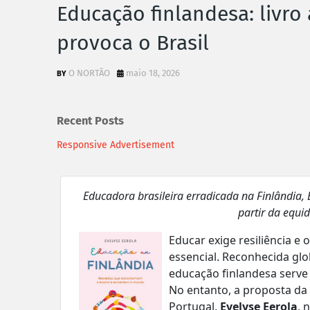
Educação finlandesa: livro
provoca o Brasil
O NORTÃO
maio 18, 2026
Recent Posts
Responsive Advertisement
Educadora brasileira erradicada na Finlândia,
partir da equi
Educar exige resiliência e
essencial. Reconhecida glob
educação finlandesa serve 
No entanto, a proposta d
Portugal,
Evelyse Eerola
,
n