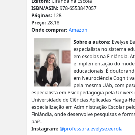
Editora:
Ciranda na Escola
ISBN/ASIN:
978-6553847057
Páginas:
128
Preço:
28,18
Onde comprar:
Amazon
Sobre a autora:
Evelyse Ee
especialista no sistema ed
em escolas na Finlândia. 
e implementação do modelo
educacionais. É doutoran
em Neurociência Cognitiva
pela mesma UAb, com pesqu
especialista em Psicopedagogia pela Univers
Universidade de Ciências Aplicadas Haaga-H
especialização em Administração Escolar pelo
Finlândia, onde desenvolve pesquisas e for
país.
Instagram:
@professora.evelyse.eerola