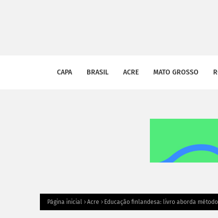
CAPA
BRASIL
ACRE
MATO GROSSO
R
Página inicial
Acre
Educação finlandesa: livro aborda método 