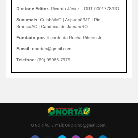
Diretor e Editor:
Ricardo Júnior – DRT 0001778/RO
Sucursais:
Cuiabá/MT | Aripuanã/MT | Rio
Branco/AC | Candeias do Jamari/RO
Fundado por:
Ricardo da Rocha Ribeiro Jr.
E-mail:
onortao@gmail.com
Telefone:
(69) 99985-7975
O NORTÃO, E-mail: ONORTAO@gmail.com .