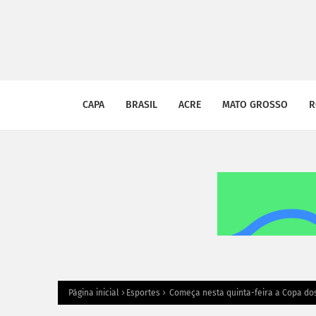
CAPA
BRASIL
ACRE
MATO GROSSO
R
Página inicial
Esportes
Começa nesta quinta-feira a Copa do