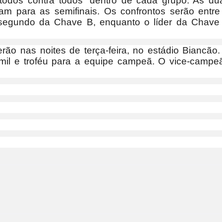
todos contra todos” dentro de cada grupo. As du
m para as semifinais. Os confrontos serão entre
 segundo da Chave B, enquanto o líder da Chave
ão nas noites de terça-feira, no estádio Biancão.
mil e troféu para a equipe campeã. O vice-campe