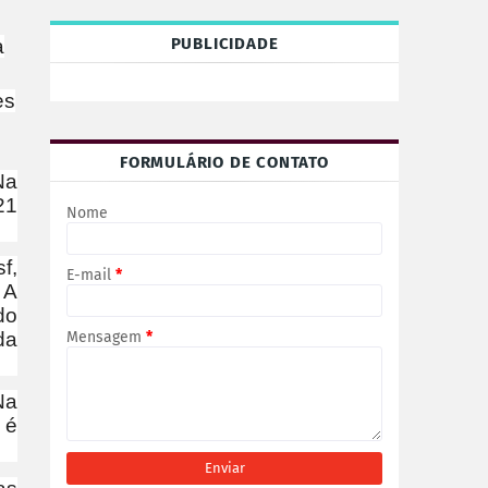
PUBLICIDADE
a
es
FORMULÁRIO DE CONTATO
Na
21
Nome
f,
E-mail
*
 A
do
Mensagem
*
da
Na
 é