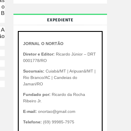
as
 o
 B
EXPEDIENTE
 A
ão
JORNAL O NORTÃO
Diretor e Editor:
Ricardo Júnior – DRT
0001778/RO
Sucursais:
Cuiabá/MT | Aripuanã/MT |
Rio Branco/AC | Candeias do
Jamari/RO
Fundado por:
Ricardo da Rocha
Ribeiro Jr.
E-mail:
onortao@gmail.com
Telefone:
(69) 99985-7975