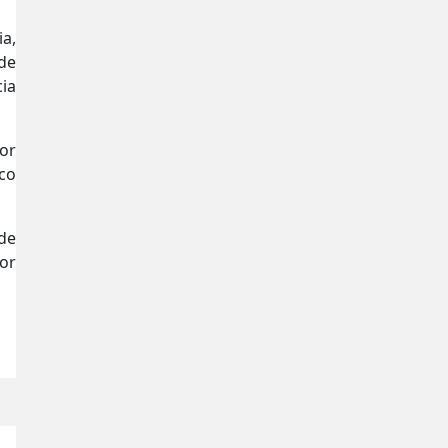
a,
de
ia
tor
oco
de
or