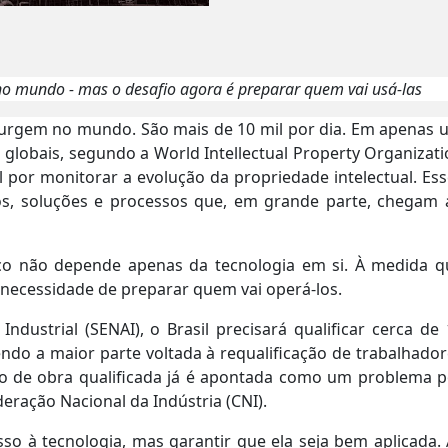
no mundo - mas o desafio agora é preparar quem vai usá-las
 surgem no mundo. São mais de 10 mil por dia. Em apenas 
 globais, segundo a World Intellectual Property Organizat
 por monitorar a evolução da propriedade intelectual. Es
os, soluções e processos que, em grande parte, chegam 
co não depende apenas da tecnologia em si. À medida q
necessidade de preparar quem vai operá-los.
dustrial (SENAI), o Brasil precisará qualificar cerca de
sendo a maior parte voltada à requalificação de trabalhado
mão de obra qualificada já é apontada como um problema p
ração Nacional da Indústria (CNI).
sso à tecnologia, mas garantir que ela seja bem aplicada.