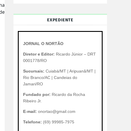
ma
de
EXPEDIENTE
JORNAL O NORTÃO
Diretor e Editor:
Ricardo Júnior – DRT
0001778/RO
Sucursais:
Cuiabá/MT | Aripuanã/MT |
Rio Branco/AC | Candeias do
Jamari/RO
Fundado por:
Ricardo da Rocha
Ribeiro Jr.
E-mail:
onortao@gmail.com
Telefone:
(69) 99985-7975