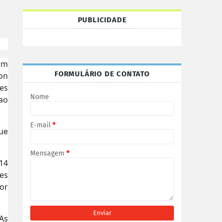
PUBLICIDADE
um
FORMULÁRIO DE CONTATO
ion
ses
Nome
ao
E-mail
*
ue
Mensagem
*
 14
res
or
 As