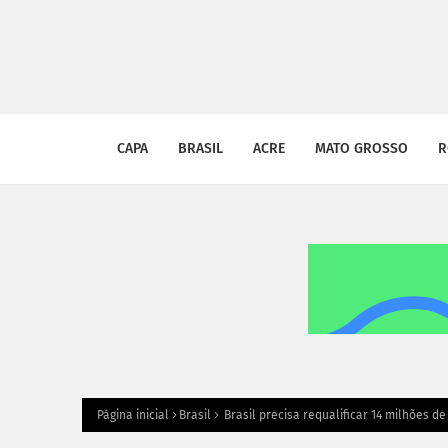
CAPA
BRASIL
ACRE
MATO GROSSO
R
Página inicial
Brasil
Brasil precisa requalificar 14 milhões d