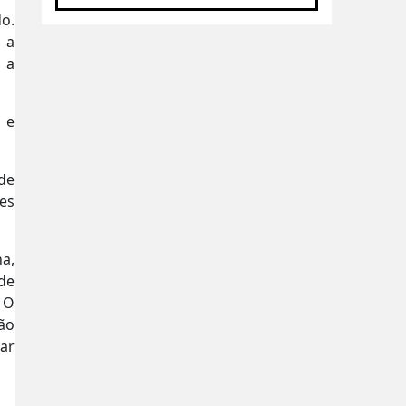
o.
 a
 a
 e
 de
es
a,
de
 O
ão
ar