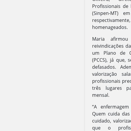
Profissionais d
(Sinpen-MT) e
respectivame
homenageados.
Maria afirmou
reivindicações d
um Plano de Ca
(PCCS), já que, 
defasados. Ad
valorização sa
profissionais pre
três lugares 
mensal.
“A enfermagem 
Quem cuida das
cuidado, valoriza
que o profis