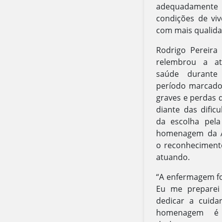
adequadamente
condições de viv
com mais qualidad
Rodrigo Pereira 
relembrou a at
saúde durante
período marcado 
graves e perdas 
diante das dific
da escolha pel
homenagem da As
o reconhecimento
atuando.
“A enfermagem fo
Eu me preparei
dedicar a cuida
homenagem é 