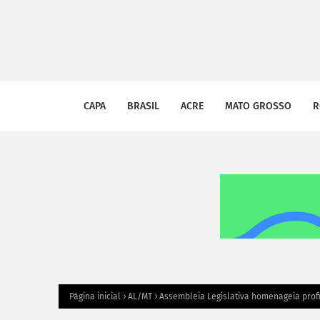
CAPA
BRASIL
ACRE
MATO GROSSO
R
Página inicial
AL/MT
Assembleia Legislativa homenageia prof