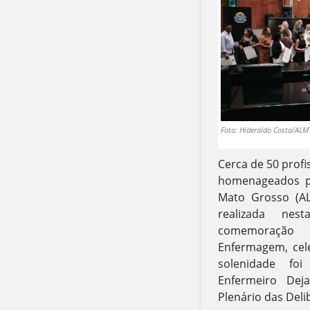
Foto: Hideraldo Costa/ALM
Cerca de 50 prof
homenageados pe
Mato Grosso (AL
realizada nes
comemoração 
Enfermagem, cel
solenidade fo
Enfermeiro Dej
Plenário das Del