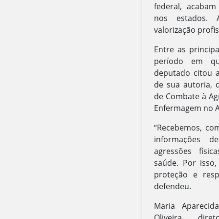
federal, acaba
nos estados. 
valorização profis
Entre as princip
período em qu
deputado citou a
de sua autoria, q
de Combate à Agr
Enfermagem no A
“Recebemos, com 
informações de
agressões físi
saúde. Por isso,
proteção e resp
defendeu.
Maria Aparecid
Oliveira, dir