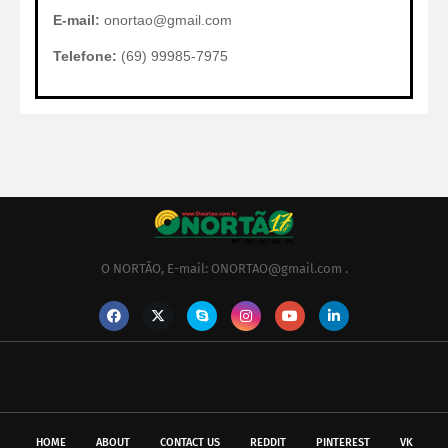
E-mail:
onortao@gmail.com
Telefone:
(69) 99985-7975
O NORTÃO, E-mail: ONORTAO@gmail.com .
HOME
ABOUT
CONTACT US
REDDIT
PINTEREST
VK