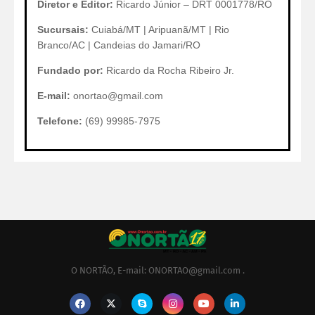
Diretor e Editor:
Ricardo Júnior – DRT 0001778/RO
Sucursais:
Cuiabá/MT | Aripuanã/MT | Rio
Branco/AC | Candeias do Jamari/RO
Fundado por:
Ricardo da Rocha Ribeiro Jr.
E-mail:
onortao@gmail.com
Telefone:
(69) 99985-7975
O NORTÃO, E-mail: ONORTAO@gmail.com .