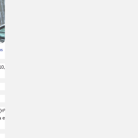
os
10,
(nº
a e