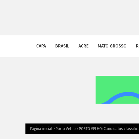
CAPA
BRASIL
ACRE
MATO GROSSO
R
Página inicial
Porto Velho
PORTO VELHO: Candidatos classifi