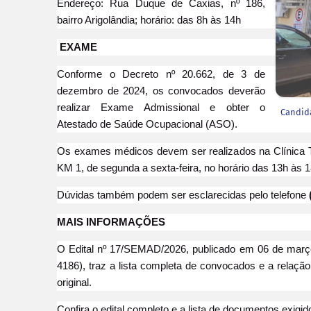
Endereço: Rua Duque de Caxias, nº 186,
bairro Arigolândia; horário: das 8h às 14h
EXAME
Conforme o Decreto nº 20.662, de 3 de
dezembro de 2024, os convocados deverão
realizar Exame Admissional e obter o
Candid
Atestado de Saúde Ocupacional (ASO).
Os exames médicos devem ser realizados na Clínica Tot
KM 1, de segunda a sexta-feira, no horário das 13h às
Dúvidas também podem ser esclarecidas pelo telefone
MAIS INFORMAÇÕES
O Edital nº 17/SEMAD/2026, publicado em 06 de março 
4186), traz a lista completa de convocados e a relaç
original.
Confira o edital completo e a lista de documentos exigi