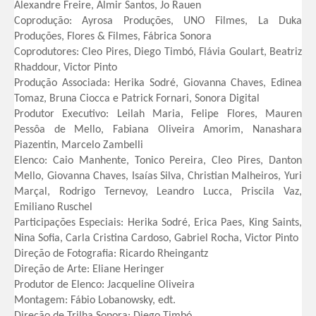
Alexandre Freire, Almir Santos, Jo Rauen
Coprodução: Ayrosa Produções, UNO Filmes, La Duka
Produções, Flores & Filmes, Fábrica Sonora
Coprodutores: Cleo Pires, Diego Timbó, Flávia Goulart, Beatriz
Rhaddour, Victor Pinto
Produção Associada: Herika Sodré, Giovanna Chaves, Edinea
Tomaz, Bruna Ciocca e Patrick Fornari, Sonora Digital
Produtor Executivo: Leilah Maria, Felipe Flores, Mauren
Pessôa de Mello, Fabiana Oliveira Amorim, Nanashara
Piazentin, Marcelo Zambelli
Elenco: Caio Manhente, Tonico Pereira, Cleo Pires, Danton
Mello, Giovanna Chaves, Isaías Silva, Christian Malheiros, Yuri
Marçal, Rodrigo Ternevoy, Leandro Lucca, Priscila Vaz,
Emiliano Ruschel
Participações Especiais: Herika Sodré, Erica Paes, King Saints,
Nina Sofia, Carla Cristina Cardoso, Gabriel Rocha, Victor Pinto
Direção de Fotografia: Ricardo Rheingantz
Direção de Arte: Eliane Heringer
Produtor de Elenco: Jacqueline Oliveira
Montagem: Fábio Lobanowsky, edt.