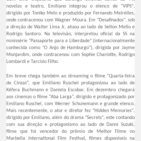
novelas e teatro, Emiliano integrou o elenco de "VIPS",
dirigido por Toniko Melo e produzido por Fernando Meirelles,
onde contracenou com Wagner Moura. Em "Desafinados", sob
a direção de Walter Lima Jr, atuou ao lado de Selton Mello e
Rodrigo Santoro. Na televisão, interpretou oficial da SS na
minissérie "Passaporte para a Liberdade" (internacionalmente
conhecida como "O Anjo de Hamburgo"), dirigida por Jayme
Monjardim, onde contracenou com Sophie Charlotte, Rodrigo
Lombardi e Tarcísio Filho.
Em breve chega também ao streaming o filme “Quarta-feira
de Cinzas”, que Emiliano Ruschel protagonizou ao lado de
Kéfera Buchmann e Daniela Escobar. Em dezembro chegará
aos cinemas o filme “Aba Larga”, dirigido e protagonizado por
Emiliano Ruschel, com Werner Schunemann e grande elenco.
Mais recentemente, o ator e diretor fez "Hidden Memories",
dirigido por Emiliano, além do drama "Secrets", este contando
com sua direção e protagonismo ao lado de Danni Suzuki,
filme que foi vencedor do prêmio de Melhor Filme no
Marbella International Film Festival, filmes disponíveis na