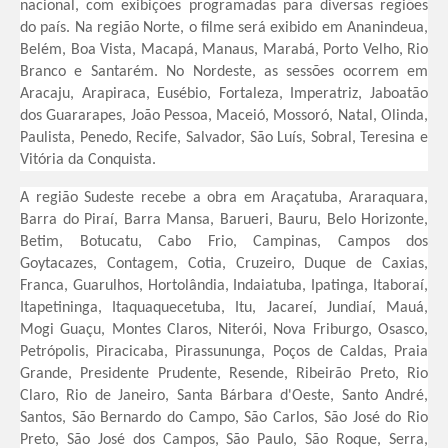
nacional, com exibições programadas para diversas regiões
do país. Na região Norte, o filme será exibido em Ananindeua,
Belém, Boa Vista, Macapá, Manaus, Marabá, Porto Velho, Rio
Branco e Santarém. No Nordeste, as sessões ocorrem em
Aracaju, Arapiraca, Eusébio, Fortaleza, Imperatriz, Jaboatão
dos Guararapes, João Pessoa, Maceió, Mossoró, Natal, Olinda,
Paulista, Penedo, Recife, Salvador, São Luís, Sobral, Teresina e
Vitória da Conquista.
A região Sudeste recebe a obra em Araçatuba, Araraquara,
Barra do Piraí, Barra Mansa, Barueri, Bauru, Belo Horizonte,
Betim, Botucatu, Cabo Frio, Campinas, Campos dos
Goytacazes, Contagem, Cotia, Cruzeiro, Duque de Caxias,
Franca, Guarulhos, Hortolândia, Indaiatuba, Ipatinga, Itaboraí,
Itapetininga, Itaquaquecetuba, Itu, Jacareí, Jundiaí, Mauá,
Mogi Guaçu, Montes Claros, Niterói, Nova Friburgo, Osasco,
Petrópolis, Piracicaba, Pirassununga, Poços de Caldas, Praia
Grande, Presidente Prudente, Resende, Ribeirão Preto, Rio
Claro, Rio de Janeiro, Santa Bárbara d'Oeste, Santo André,
Santos, São Bernardo do Campo, São Carlos, São José do Rio
Preto, São José dos Campos, São Paulo, São Roque, Serra,