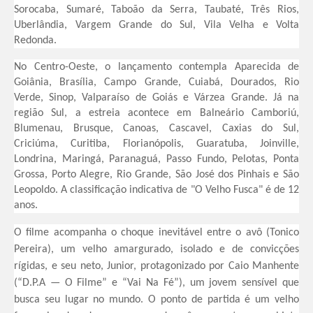
Sorocaba, Sumaré, Taboão da Serra, Taubaté, Três Rios,
Uberlândia, Vargem Grande do Sul, Vila Velha e Volta
Redonda.
No Centro-Oeste, o lançamento contempla Aparecida de
Goiânia, Brasília, Campo Grande, Cuiabá, Dourados, Rio
Verde, Sinop, Valparaíso de Goiás e Várzea Grande. Já na
região Sul, a estreia acontece em Balneário Camboriú,
Blumenau, Brusque, Canoas, Cascavel, Caxias do Sul,
Criciúma, Curitiba, Florianópolis, Guaratuba, Joinville,
Londrina, Maringá, Paranaguá, Passo Fundo, Pelotas, Ponta
Grossa, Porto Alegre, Rio Grande, São José dos Pinhais e São
Leopoldo. A classificação indicativa de "O Velho Fusca" é de 12
anos.
​O filme acompanha o choque inevitável entre o avô (Tonico
Pereira), um velho amargurado, isolado e de convicções
rígidas, e seu neto, Junior, protagonizado por Caio Manhente
(“D.P.A — O Filme” e “Vai Na Fé”), um jovem sensível que
busca seu lugar no mundo. O ponto de partida é um velho