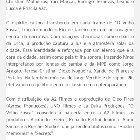
Christian Malheiros, Yuri Marçal, Rodrigo Ternevoy, Leandro
Lucca e Priscila Vaz.
O espírito carioca transborda em cada frame de “O Velho
Fusca”, transformando o Rio de Janeiro em um personagem
central da narrativa. Com locações charmosas como o bairro
da Urca, a produção captura a luz e a atmosfera solar da
cidade. Essa identidade é reforçada por um elenco que é a
cara da cidade, assim como pela trilha sonora, trazendo hinos
interpretados por lendas do samba e da MPB como Jorge
Aragão, Teresa Cristina, Diogo Nogueira, Xande de Pilares e
Péricles. Há também músicas de Jorge Vercillo e do rapper PK,
efetivando o equilíbrio entre o clássico e o contemporâneo.
Com distribuição da A2 Filmes e coprodução de Cleo Pires
(Ayrosa Produções), UNO Filmes e La Duka Produções, “O
Velho Fusca” consolida a parceria entre a A2 Filmes, os
produtores Alexandre Freire, Ronaldo Bettini Junior e Almir
Santos e a Ruschel Studios, que já rendeu títulos como "Hidden
Memories" e “Secrets”.