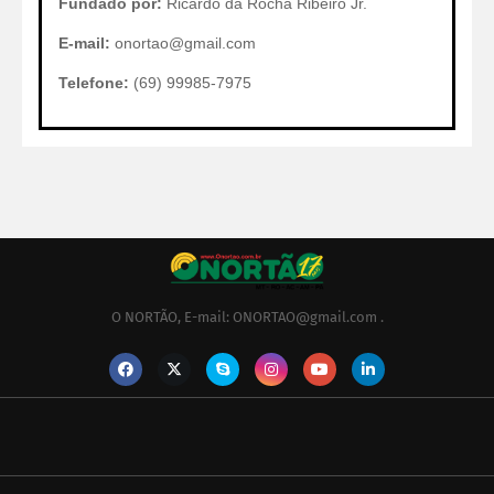
Fundado por:
Ricardo da Rocha Ribeiro Jr.
E-mail:
onortao@gmail.com
Telefone:
(69) 99985-7975
O NORTÃO, E-mail: ONORTAO@gmail.com .