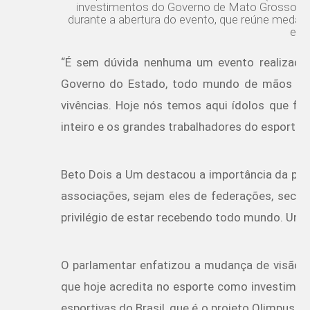
investimentos do Governo de Mato Grosso na fo
durante a abertura do evento, que reúne medalh
esp
“É sem dúvida nenhuma um evento realizado p
Governo do Estado, todo mundo de mãos dada
vivências. Hoje nós temos aqui ídolos que for
inteiro e os grandes trabalhadores do esporte”
Beto Dois a Um destacou a importância da parti
associações, sejam eles de federações, secr
privilégio de estar recebendo todo mundo. Um 
O parlamentar enfatizou a mudança de visão 
que hoje acredita no esporte como investime
esportivas do Brasil, que é o projeto Olimpus.