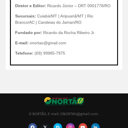
Diretor e Editor:
Ricardo Júnior – DRT 0001778/RO
Sucursais:
Cuiabá/MT | Aripuanã/MT | Rio
Branco/AC | Candeias do Jamari/RO
Fundado por:
Ricardo da Rocha Ribeiro Jr.
E-mail:
onortao@gmail.com
Telefone:
(69) 99985-7975
O NORTÃO, E-mail: ONORTAO@gmail.com .