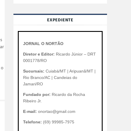
EXPEDIENTE
es
JORNAL O NORTÃO
mar
Diretor e Editor:
Ricardo Júnior – DRT
0001778/RO
 o
Sucursais:
Cuiabá/MT | Aripuanã/MT |
Rio Branco/AC | Candeias do
Jamari/RO
Fundado por:
Ricardo da Rocha
Ribeiro Jr.
E-mail:
onortao@gmail.com
Telefone:
(69) 99985-7975