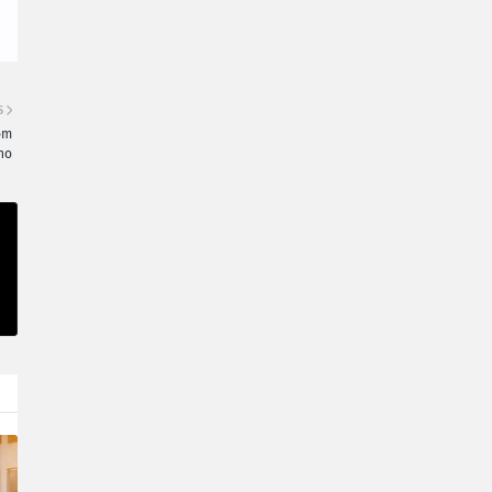
S
om
no