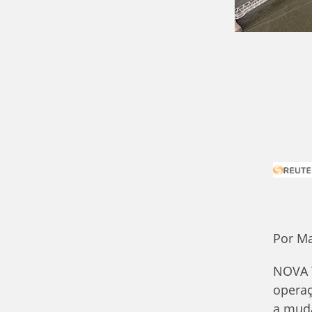
Por Ma
NOVA Y
operaç
a muda