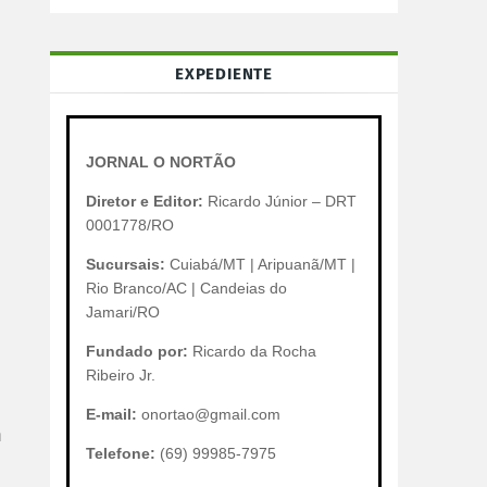
EXPEDIENTE
JORNAL O NORTÃO
Diretor e Editor:
Ricardo Júnior – DRT
0001778/RO
Sucursais:
Cuiabá/MT | Aripuanã/MT |
Rio Branco/AC | Candeias do
Jamari/RO
Fundado por:
Ricardo da Rocha
Ribeiro Jr.
E-mail:
onortao@gmail.com
m
Telefone:
(69) 99985-7975