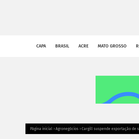
CAPA
BRASIL
ACRE
MATO GROSSO
R
Página inicial
Agronegócios
Cargill suspende exportação de s