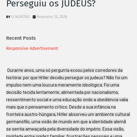
Perseguiu os JUDEUS?
O NORTÃO
fevereiro 13, 2026
Recent Posts
Responsive Advertisement
Durante anos, uma só pergunta ecoou pelos corredores da
história: por que Hitler decidiu perseguir os judeus? Não foi um
impulso nem uma loucura meramente ideológica. Foi uma
decisão tecida lentamente, alimentada por nacionalismo,
ressentimento social e uma educação onde a obediência valia
mais que o pensamento crítico. Desde a sua infância na
fronteira austro‑húngara, Hitler absorveu um ambiente cultural
germanófilo, uma visão de mundo em que a identidade alemã
se sentia ameaçada pela diversidade do império. Essa visão,
moldada entre rigidez familiar, frustrações pessoais e uma