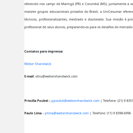
oferecido nos campi de Maringá (PR) e Corumbá (MS), juntamente a ou
maiores grupos educacionais privados do Brasil, a UniCesumar oferec
técnicos, profissionalizantes, mestrado e doutorado. Sua missão é p
profissional de seus alunos, preparando-os para os desafios do mercado
Contatos para imprensa:
Weber Shandwick
E-mail:
vitru@webershandwick.com
Priscilla Poubel –
ppoubel@webershandwick.com
| Telefone: (21) 9 835
Paulo Lima
–
plima@webershandwick.com
| Telefone: (11) 9 8398-6996