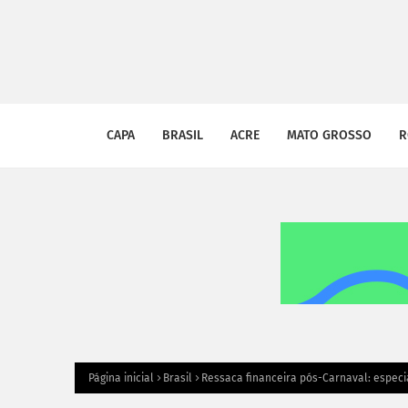
CAPA
BRASIL
ACRE
MATO GROSSO
R
Página inicial
Brasil
Ressaca financeira pós-Carnaval: especi