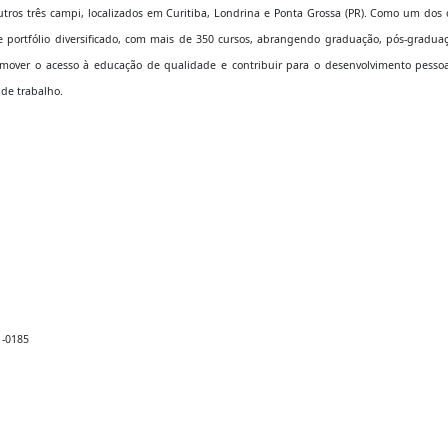
tros três campi, localizados em Curitiba, Londrina e Ponta Grossa (PR). Como um dos 
e portfólio diversificado, com mais de 350 cursos, abrangendo graduação, pós-graduaç
romover o acesso à educação de qualidade e contribuir para o desenvolvimento pessoa
 de trabalho.
1-0185