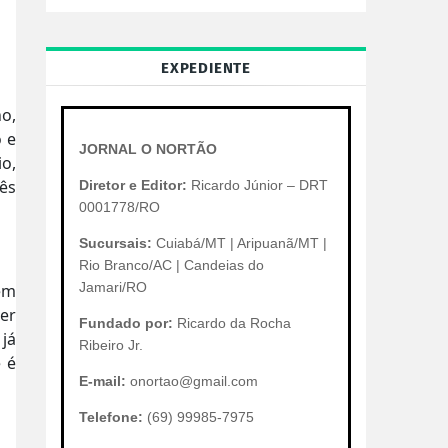
EXPEDIENTE
o,
 e
JORNAL O NORTÃO
io,
ês
Diretor e Editor:
Ricardo Júnior – DRT
0001778/RO
Sucursais:
Cuiabá/MT | Aripuanã/MT |
Rio Branco/AC | Candeias do
Jamari/RO
sem
zer
Fundado por:
Ricardo da Rocha
já
Ribeiro Jr.
e é
E-mail:
onortao@gmail.com
Telefone:
(69) 99985-7975