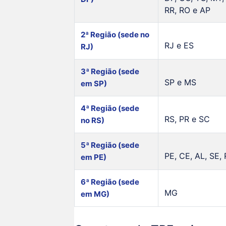
RR, RO e AP
2ª Região (sede no
RJ e ES
RJ)
3ª Região (sede
SP e MS
em SP)
4ª Região (sede
RS, PR e SC
no RS)
5ª Região (sede
PE, CE, AL, SE,
em PE)
6ª Região (sede
MG
em MG)