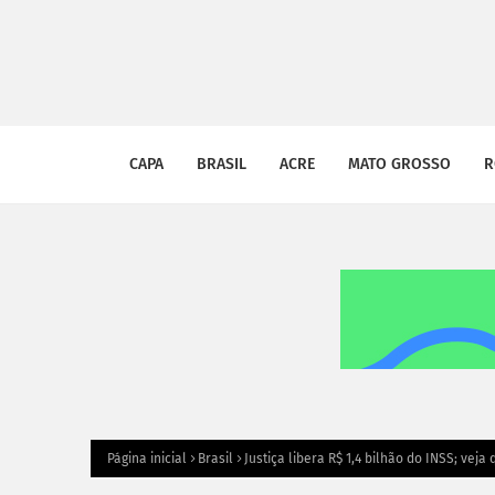
CAPA
BRASIL
ACRE
MATO GROSSO
R
Página inicial
Brasil
Justiça libera R$ 1,4 bilhão do INSS; vej