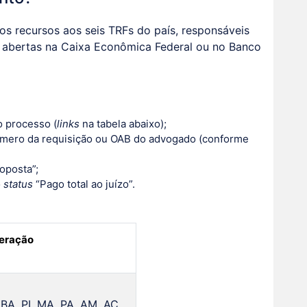
os recursos aos seis TRFs do país, responsáveis
 abertas na Caixa Econômica Federal ou no Banco
 processo (
links
na tabela abaixo);
mero da requisição ou OAB do advogado (conforme
roposta”;
o
status
“Pago total ao juízo”.
deração
 BA, PI, MA, PA, AM, AC,