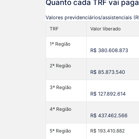
Quanto cada TRF vai paga
Valores previdenciários/assistenciais (
TRF
Valor liberado
1ª Região
R$ 380.608.873
2ª Região
R$ 85.873.540
3ª Região
R$ 127.892.614
4ª Região
R$ 437.462.566
5ª Região
R$ 193.410.882