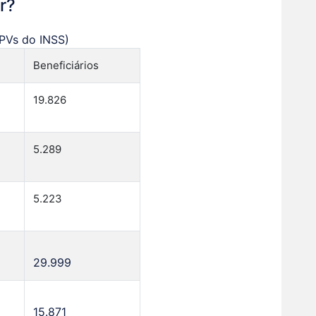
r?
RPVs do INSS)
Beneficiários
19.826
5.289
5.223
29.999
15.871