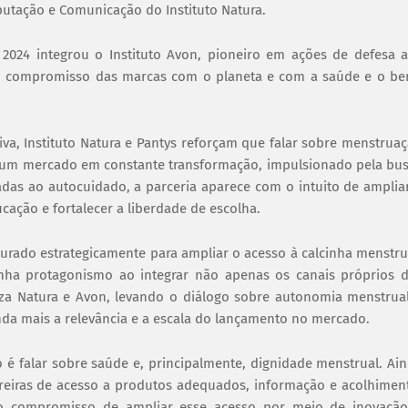
Reputação e Comunicação do Instituto Natura.
m 2024 integrou o Instituto Avon, pioneiro em ações de defesa 
a o compromisso das marcas com o planeta e com a saúde e o b
iva, Instituto Natura e Pantys reforçam que falar sobre menstrua
Em um mercado em constante transformação, impulsionado pela bu
adas ao autocuidado, a parceria aparece com o intuito de amplia
cação e fortalecer a liberdade de escolha.
urado estrategicamente para ampliar o acesso à calcinha menstru
anha protagonismo ao integrar não apenas os canais próprios 
za Natura e Avon, levando o diálogo sobre autonomia menstrua
nda mais a relevância e a escala do lançamento no mercado.
 é falar sobre saúde e, principalmente, dignidade menstrual. Ai
reiras de acesso a produtos adequados, informação e acolhimen
sso compromisso de ampliar esse acesso por meio de inovaçã