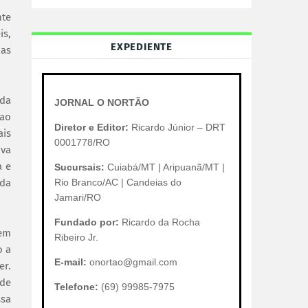
nte
is,
EXPEDIENTE
das
 da
JORNAL O NORTÃO
 ao
Diretor e Editor:
Ricardo Júnior – DRT
ais
0001778/RO
iva
a e
Sucursais:
Cuiabá/MT | Aripuanã/MT |
Rio Branco/AC | Candeias do
 da
Jamari/RO
Fundado por:
Ricardo da Rocha
 em
Ribeiro Jr.
o a
E-mail:
onortao@gmail.com
er.
úde
Telefone:
(69) 99985-7975
ssa