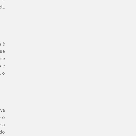
ll,
s é
que
 se
s e
, o
iva
e o
ssa
odo