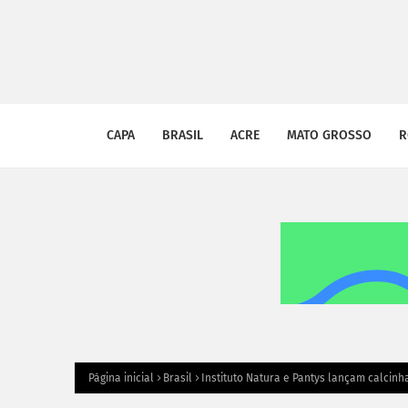
CAPA
BRASIL
ACRE
MATO GROSSO
R
Página inicial
Brasil
Instituto Natura e Pantys lançam calcin