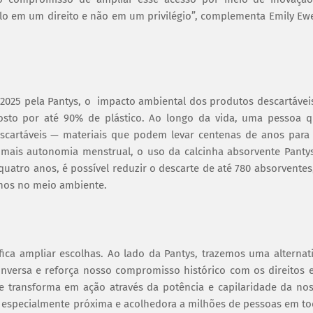
lo em um direito e não em um privilégio”, complementa Emily Ewe
025 pela Pantys, o impacto ambiental dos produtos descartávei
sto por até 90% de plástico. Ao longo da vida, uma pessoa 
escartáveis — materiais que podem levar centenas de anos para
mais autonomia menstrual, o uso da calcinha absorvente Panty
quatro anos, é possível reduzir o descarte de até 780 absorventes
enos no meio ambiente.
ca ampliar escolhas. Ao lado da Pantys, trazemos uma alternat
nversa e reforça nosso compromisso histórico com os direitos 
e transforma em ação através da potência e capilaridade da no
 especialmente próxima e acolhedora a milhões de pessoas em t