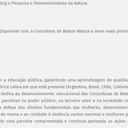
eting e Pesquisa e Desenvolvimento da Natura.
á disponível com a Consultora de Beleza Natura e Avon mais próx
mar a educação pública, garantindo uma aprendizagem de qualid
rica Latina em que está presente (Argentina, Brasil, Chile, Colômb
dedica ao desenvolvimento educacional das Consultoras de Bel
arceiros no poder público, no terceiro setor e na sociedade civ
 a defesa dos direitos fundamentais das mulheres, desenvolve
er de mama e ao combate à violência contra meninas e mulheres 
ido uma parceira comprometida e continua apoiando as ações