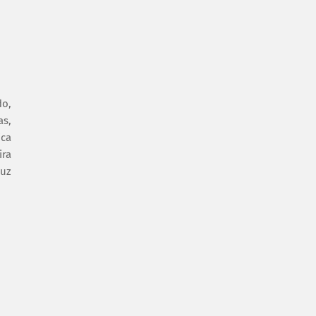
do,
as,
ica
ira
duz