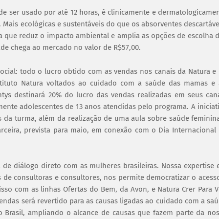
e ser usado por até 12 horas, é clinicamente e dermatologicame
o. Mais ecológicas e sustentáveis do que os absorventes descartáve
a que reduz o impacto ambiental e amplia as opções de escolha 
ade chega ao mercado no valor de R$57,00.
ial: todo o lucro obtido com as vendas nos canais da Natura e
stituto Natura voltados ao cuidado com a saúde das mamas e
ntys destinará 20% do lucro das vendas realizadas em seus can
amente adolescentes de 13 anos atendidas pelo programa. A iniciat
as da turma, além da realização de uma aula sobre saúde feminin
rceira, prevista para maio, em conexão com o Dia Internacional
 de diálogo direto com as mulheres brasileiras. Nossa expertise
 de consultoras e consultores, nos permite democratizar o acess
sso com as linhas Ofertas do Bem, da Avon, e Natura Crer Para V
 vendas será revertido para as causas ligadas ao cuidado com a sa
 Brasil, ampliando o alcance de causas que fazem parte da no