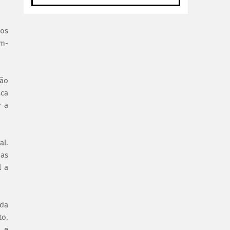
aos
em-
ção
sca
r a
al.
das
l a
nda
to.
o e