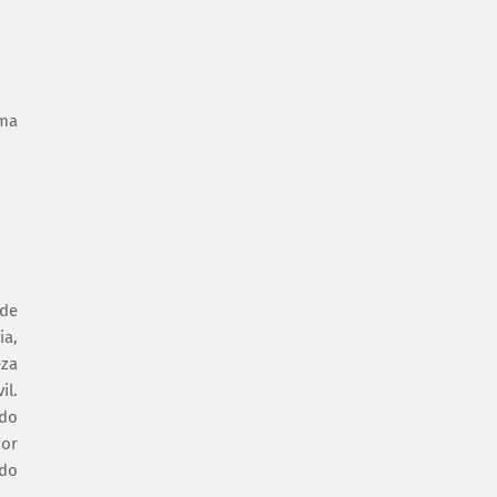
ima
ade
ia,
eza
il.
ndo
por
 do