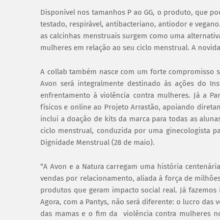
Disponível nos tamanhos P ao GG, o produto, que pod
testado, respirável, antibacteriano, antiodor e vegan
as calcinhas menstruais surgem como uma alternativ
mulheres em relação ao seu ciclo menstrual. A novid
A collab também nasce com um forte compromisso soc
Avon será integralmente destinado às ações do In
enfrentamento à violência contra mulheres. Já a Pa
físicos e online ao Projeto Arrastão, apoiando diret
inclui a doação de kits da marca para todas as alun
ciclo menstrual, conduzida por uma ginecologista pa
Dignidade Menstrual (28 de maio).
“A Avon e a Natura carregam uma história centenária
vendas por relacionamento, aliada à força de milhões
produtos que geram impacto social real. Já fazemos i
Agora, com a Pantys, não será diferente: o lucro das
das mamas e o fim da violência contra mulheres no