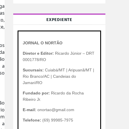
ga
ras
o,
EXPEDIENTE
e,
JORNAL O NORTÃO
os
da
Diretor e Editor:
Ricardo Júnior – DRT
ção
0001778/RO
 a
Sucursais:
Cuiabá/MT | Aripuanã/MT |
sso
Rio Branco/AC | Candeias do
Jamari/RO
Fundado por:
Ricardo da Rocha
Ribeiro Jr.
ão
rio
E-mail:
onortao@gmail.com
em
Telefone:
(69) 99985-7975
 a