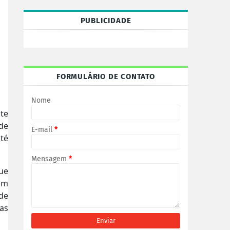
PUBLICIDADE
FORMULÁRIO DE CONTATO
Nome
te
de
E-mail
*
até
Mensagem
*
que
em
de
as