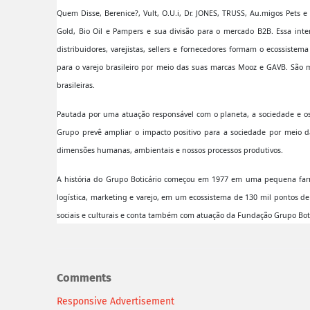
Quem Disse, Berenice?, Vult, O.U.i, Dr. JONES, TRUSS, Au.migos Pets
Gold, Bio Oil e Pampers e sua divisão para o mercado B2B. Essa inter
distribuidores, varejistas, sellers e fornecedores formam o ecossistem
para o varejo brasileiro por meio das suas marcas Mooz e GAVB. São m
brasileiras.
Pautada por uma atuação responsável com o planeta, a sociedade e 
Grupo prevê ampliar o impacto positivo para a sociedade por meio 
dimensões humanas, ambientais e nossos processos produtivos.
A história do Grupo Boticário começou em 1977 em uma pequena farmác
logística, marketing e varejo, em um ecossistema de 130 mil pontos de
sociais e culturais e conta também com atuação da Fundação Grupo Boti
Comments
Responsive Advertisement