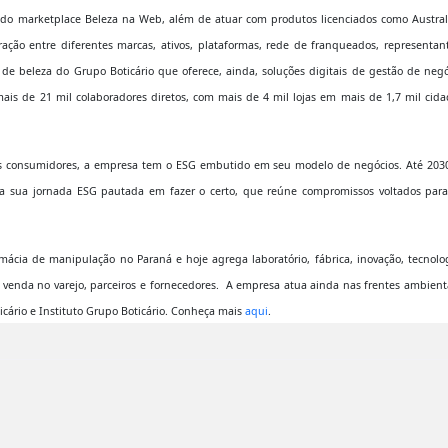
 e do marketplace Beleza na Web, além de atuar com produtos licenciados como Austral
ação entre diferentes marcas, ativos, plataformas, rede de franqueados, representant
a de beleza do Grupo Boticário que oferece, ainda, soluções digitais de gestão de neg
ais de 21 mil colaboradores diretos, com mais de 4 mil lojas em mais de 1,7 mil cida
os consumidores, a empresa tem o ESG embutido em seu modelo de negócios. Até 2030
da sua jornada ESG pautada em fazer o certo, que reúne compromissos voltados para
ia de manipulação no Paraná e hoje agrega laboratório, fábrica, inovação, tecnolog
 venda no varejo, parceiros e fornecedores. A empresa atua ainda nas frentes ambient
cário e Instituto Grupo Boticário. Conheça mais
aqui
.