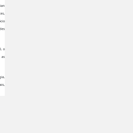
ian
es,
ócio
des
, o
 as
ia,
ais,