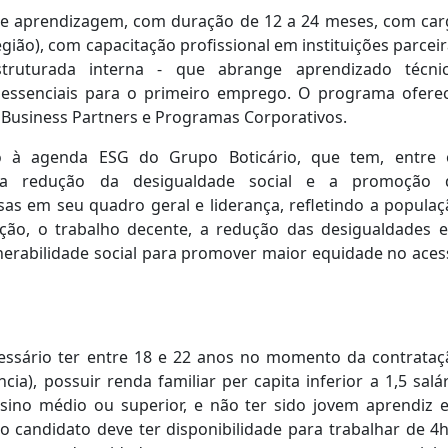
 de aprendizagem, com duração de 12 a 24 meses, com car
gião), com capacitação profissional em instituições parcei
truturada interna - que abrange aprendizado técnic
essenciais para o primeiro emprego. O programa oferec
Business Partners e Programas Corporativos.
 à agenda ESG do Grupo Boticário, que tem, entre 
 a redução da desigualdade social e a promoção 
sas em seu quadro geral e liderança, refletindo a popula
cação, o trabalho decente, a redução das desigualdades e
ulnerabilidade social para promover maior equidade no ace
ecessário ter entre 18 e 22 anos no momento da contrataç
ia), possuir renda familiar per capita inferior a 1,5 salá
sino médio ou superior, e não ter sido jovem aprendiz 
 candidato deve ter disponibilidade para trabalhar de 4h