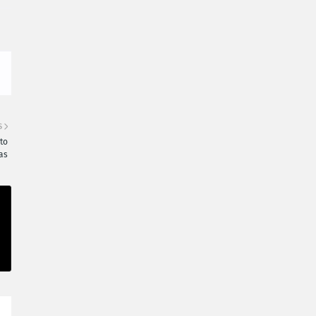
S
to
as