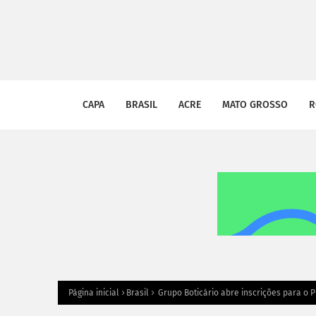
CAPA
BRASIL
ACRE
MATO GROSSO
R
Página inicial
Brasil
Grupo Boticário abre inscrições para o