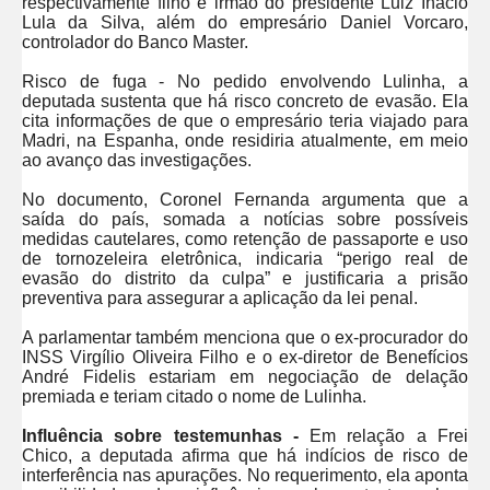
respectivamente filho e irmão do presidente Luiz Inácio
Lula da Silva, além do empresário Daniel Vorcaro,
controlador do Banco Master.
Risco de fuga - No pedido envolvendo Lulinha, a
deputada sustenta que há risco concreto de evasão. Ela
cita informações de que o empresário teria viajado para
Madri, na Espanha, onde residiria atualmente, em meio
ao avanço das investigações.
No documento, Coronel Fernanda argumenta que a
saída do país, somada a notícias sobre possíveis
medidas cautelares, como retenção de passaporte e uso
de tornozeleira eletrônica, indicaria “perigo real de
evasão do distrito da culpa” e justificaria a prisão
preventiva para assegurar a aplicação da lei penal.
A parlamentar também menciona que o ex-procurador do
INSS Virgílio Oliveira Filho e o ex-diretor de Benefícios
André Fidelis estariam em negociação de delação
premiada e teriam citado o nome de Lulinha.
Influência sobre testemunhas -
Em relação a Frei
Chico, a deputada afirma que há indícios de risco de
interferência nas apurações. No requerimento, ela aponta