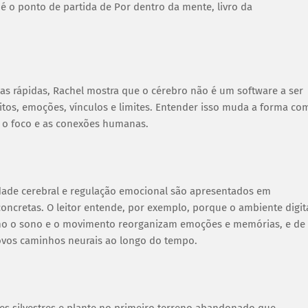
é o ponto de partida de Por dentro da mente, livro da
s rápidas, Rachel mostra que o cérebro não é um software a ser
os, emoções, vínculos e limites. Entender isso muda a forma co
o, o foco e as conexões humanas.
dade cerebral e regulação emocional são apresentados em
oncretas. O leitor entende, por exemplo, porque o ambiente digit
omo o sono e o movimento reorganizam emoções e memórias, e de
ovos caminhos neurais ao longo do tempo.
s silvestres e plante no primeiro terreno abandonado que