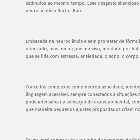
estímulos ao mesmo tempo. Esse desgaste silencioso 
neurocientista Rachel Barr.
Embasada na neurociência e sem prometer de fórmula
otimizado, mas um organismo vivo, moldado por hábit
que se lida com estresse, ansiedade, o sono, o corp
Conceitos complexos como neuroplasticidade, identi
linguagem acessível, sempre conectados a situações c
pode intensificar a sensação de exaustão mental, c
que maneira pequenos ajustes propositados criam n
Talvez você compre um saquinho de sementes de flore