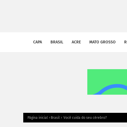
CAPA
BRASIL
ACRE
MATO GROSSO
R
Página inicial
Brasil
Você cuida do seu cérebro?