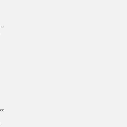
st
a
ico
,