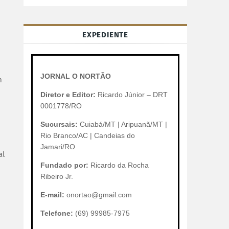
EXPEDIENTE
JORNAL O NORTÃO
m
Diretor e Editor:
Ricardo Júnior – DRT
0001778/RO
Sucursais:
Cuiabá/MT | Aripuanã/MT |
Rio Branco/AC | Candeias do
Jamari/RO
al
Fundado por:
Ricardo da Rocha
Ribeiro Jr.
E-mail:
onortao@gmail.com
Telefone:
(69) 99985-7975