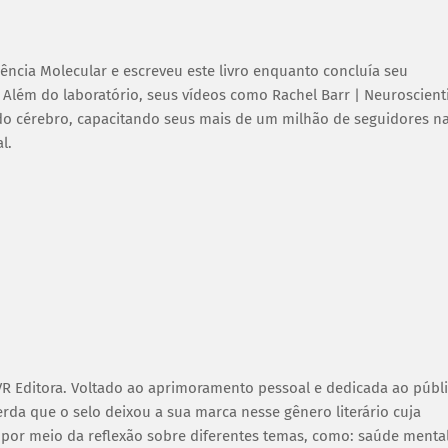
ncia Molecular e escreveu este livro enquanto concluía seu
Além do laboratório, seus vídeos como Rachel Barr | Neuroscienti
 do cérebro, capacitando seus mais de um milhão de seguidores n
al.
VR Editora. Voltado ao aprimoramento pessoal e dedicada ao públ
rda que o selo deixou a sua marca nesse gênero literário cuja
por meio da reflexão sobre diferentes temas, como: saúde mental