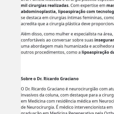
mil cirurgias realizadas
. Com expertise em
mas
abdominoplastia, lipoaspiração com tecnolo
se destaca em cirurgias íntimas femininas, com
acredita que a cirurgia plástica deve proporcio
Além disso, como mulher e especialista na área
confortáveis ao conversar sobre suas
insegura
uma abordagem mais humanizada e acolhedora. E
outros procedimentos, como a
lipoaspiração d
Sobre o Dr. Ricardo Graciano
O Dr. Ricardo Graciano é neurocirurgião com 
invasivos da coluna, com destaque para a cirur
em Medicina com residência médica em Neurocirur
de Neurocirurgia. É médico intervencionista em d
graduação em Medicina Regenerativa pela Ort