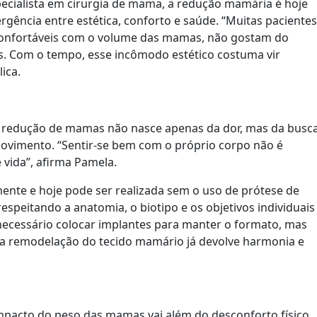
pecialista em cirurgia de mama, a redução mamária é hoje
gência entre estética, conforto e saúde. “Muitas pacientes
confortáveis com o volume das mamas, não gostam do
as. Com o tempo, esse incômodo estético costuma vir
ica.
 redução de mamas não nasce apenas da dor, mas da busc
movimento. “Sentir-se bem com o próprio corpo não é
e vida”, afirma Pamela.
ente e hoje pode ser realizada sem o uso de prótese de
respeitando a anatomia, o biotipo e os objetivos individuais
 é necessário colocar implantes para manter o formato, mas
ria remodelação do tecido mamário já devolve harmonia e
impacto do peso das mamas vai além do desconforto físico