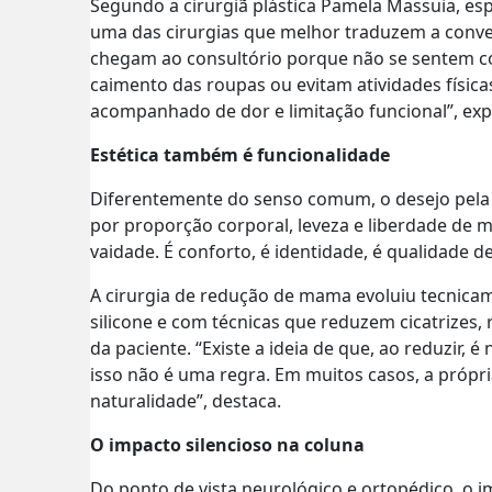
Segundo a cirurgiã plástica Pamela Massuia, es
uma das cirurgias que melhor traduzem a conver
chegam ao consultório porque não se sentem 
caimento das roupas ou evitam atividades físic
acompanhado de dor e limitação funcional”, expl
Estética também é funcionalidade
Diferentemente do senso comum, o desejo pela
por proporção corporal, leveza e liberdade de 
vaidade. É conforto, é identidade, é qualidade d
A cirurgia de redução de mama evoluiu tecnicam
silicone e com técnicas que reduzem cicatrizes, 
da paciente. “Existe a ideia de que, ao reduzir,
isso não é uma regra. Em muitos casos, a próp
naturalidade”, destaca.
O impacto silencioso na coluna
Do ponto de vista neurológico e ortopédico, o 