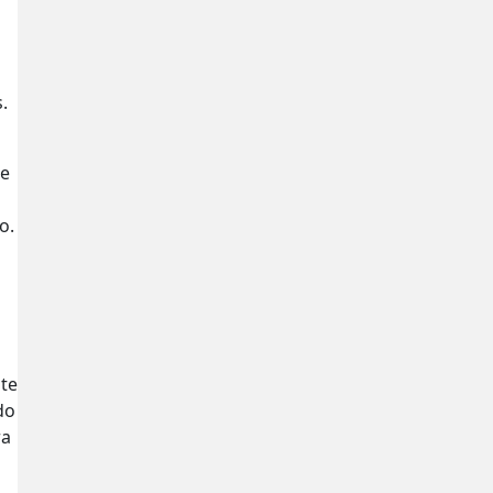
.
te
o.
te
do
ra