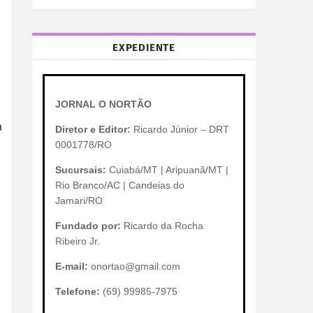
EXPEDIENTE
JORNAL O NORTÃO
a
Diretor e Editor:
Ricardo Júnior – DRT
0001778/RO
Sucursais:
Cuiabá/MT | Aripuanã/MT |
Rio Branco/AC | Candeias do
Jamari/RO
Fundado por:
Ricardo da Rocha
Ribeiro Jr.
E-mail:
onortao@gmail.com
Telefone:
(69) 99985-7975