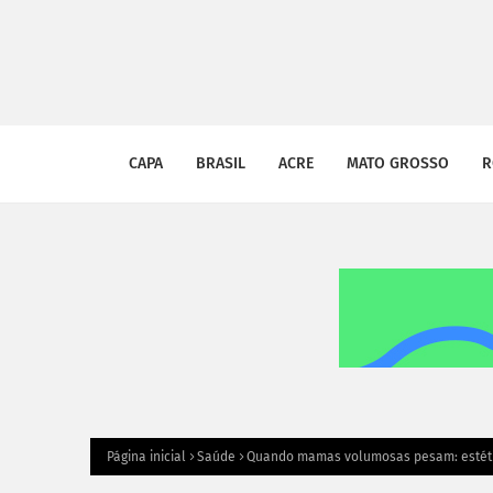
CAPA
BRASIL
ACRE
MATO GROSSO
R
Página inicial
Saúde
Quando mamas volumosas pesam: estétic