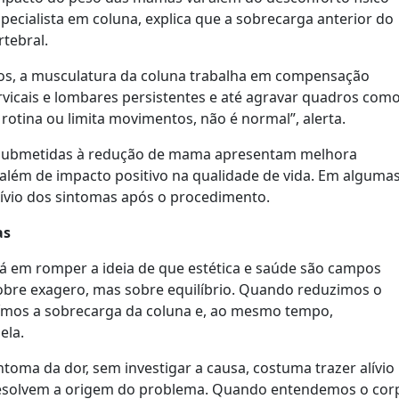
pecialista em coluna, explica que a sobrecarga anterior do
rtebral.
s, a musculatura da coluna trabalha em compensação
rvicais e lombares persistentes e até agravar quadros com
 rotina ou limita movimentos, não é normal”, alerta.
 submetidas à redução de mama apresentam melhora
e, além de impacto positivo na qualidade de vida. Em alguma
lívio dos sintomas após o procedimento.
as
tá em romper a ideia de que estética e saúde são campos
sobre exagero, mas sobre equilíbrio. Quando reduzimos o
mos a sobrecarga da coluna e, ao mesmo tempo,
ela.
ntoma da dor, sem investigar a causa, costuma trazer alívio
esolvem a origem do problema. Quando entendemos o cor