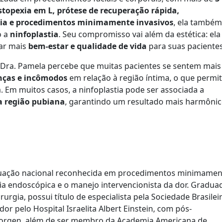
topexia em L, prótese de recuperação rápida,
gia e procedimentos minimamente invasivos
, ela também
o a
ninfoplastia
. Seu compromisso vai além da estética: ela
nar mais
bem-estar e qualidade de vida
para suas pacientes
, Dra. Pamela percebe que muitas pacientes se sentem mais
nças e incômodos
em relação à região íntima, o que permi
m muitos casos, a ninfoplastia pode ser associada a
a região pubiana
, garantindo um resultado mais harmônic
atuação nacional reconhecida em procedimentos minimamen
gia endoscópica e o manejo intervencionista da dor. Gradua
gia, possui título de especialista pela Sociedade Brasilei
or pelo Hospital Israelita Albert Einstein, com pós-
horgen, além de ser membro da Academia Americana de