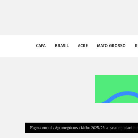
CAPA
BRASIL
ACRE
MATO GROSSO
R
Página inicial
Agronegócios
Milho 2025/26: atraso no plantio 