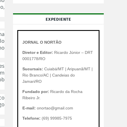
o,
EXPEDIENTE
na
lo
JORNAL O NORTÃO
no
Diretor e Editor:
Ricardo Júnior – DRT
0001778/RO
es
Sucursais:
Cuiabá/MT | Aripuanã/MT |
um
Rio Branco/AC | Candeias do
ob
Jamari/RO
Fundado por:
Ricardo da Rocha
co
Ribeiro Jr.
go
E-mail:
onortao@gmail.com
Telefone:
(69) 99985-7975