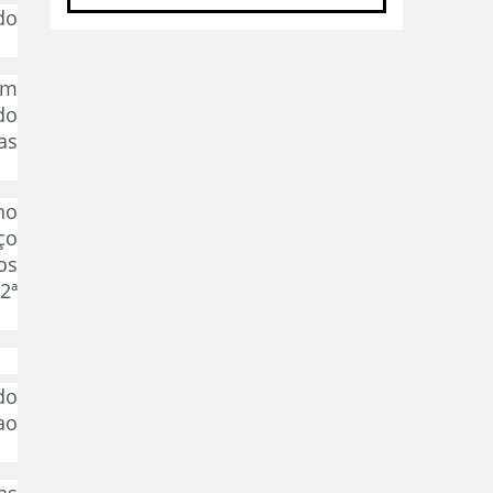
do
em
do
as
ho
ço
os
2ª
do
ao
as