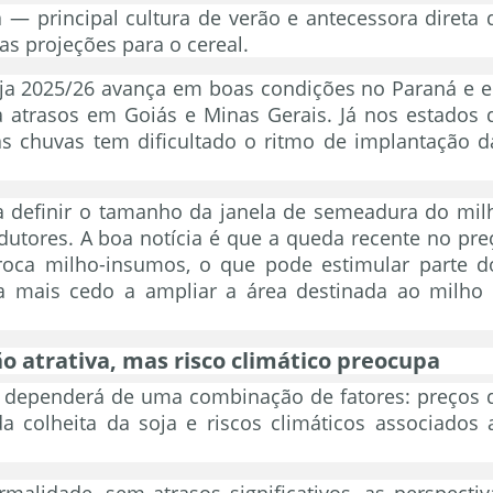
 — principal cultura de verão e antecessora direta 
s projeções para o cereal.
oja 2025/26 avança em boas condições no Paraná e 
 atrasos em Goiás e Minas Gerais. Já nos estados 
as chuvas tem dificultado o ritmo de implantação d
a definir o tamanho da janela de semeadura do mil
odutores. A boa notícia é que a queda recente no pre
troca milho-insumos, o que pode estimular parte d
ja mais cedo a ampliar a área destinada ao milho 
o atrativa, mas risco climático preocupa
ha dependerá de uma combinação de fatores: preços 
 da colheita da soja e riscos climáticos associados 
malidade, sem atrasos significativos, as perspectiv