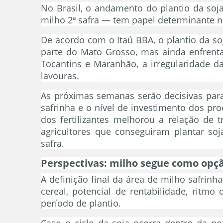
No Brasil, o andamento do plantio da soja
milho 2ª safra — tem papel determinante na
De acordo com o Itaú BBA, o plantio da s
parte do Mato Grosso, mas ainda enfrenta
Tocantins e Maranhão, a irregularidade d
lavouras.
As próximas semanas serão decisivas par
safrinha e o nível de investimento dos pr
dos fertilizantes melhorou a relação de 
agricultores que conseguiram plantar so
safra.
Perspectivas: milho segue como opçã
A definição final da área de milho safrin
cereal, potencial de rentabilidade, ritmo
período de plantio.
Caso o ciclo da soja ocorra dentro da nor