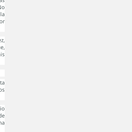
No
la
or
z,
e,
is
ta
os
io
de
na