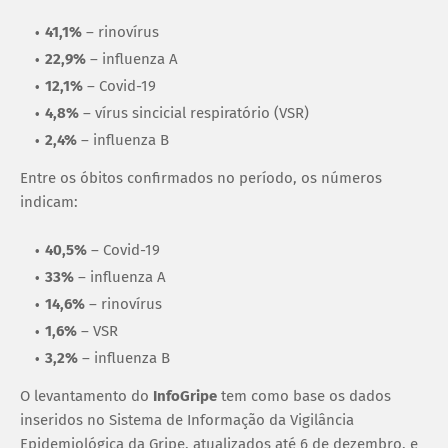
41,1%
– rinovírus
22,9%
– influenza A
12,1%
– Covid-19
4,8%
– vírus sincicial respiratório (VSR)
2,4%
– influenza B
Entre os óbitos confirmados no período, os números
indicam:
40,5%
– Covid-19
33%
– influenza A
14,6%
– rinovírus
1,6%
– VSR
3,2%
– influenza B
O levantamento do
InfoGripe
tem como base os dados
inseridos no Sistema de Informação da Vigilância
Epidemiológica da Gripe, atualizados até 6 de dezembro, e