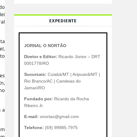
do
lei
EXPEDIENTE
ral
sta
JORNAL O NORTÃO
el,
to
Diretor e Editor:
Ricardo Júnior – DRT
0001778/RO
Sucursais:
Cuiabá/MT | Aripuanã/MT |
es
Rio Branco/AC | Candeias do
In,
Jamari/RO
 no
Fundado por:
Ricardo da Rocha
Ribeiro Jr.
a a
E-mail:
onortao@gmail.com
Telefone:
(69) 99985-7975
em
em