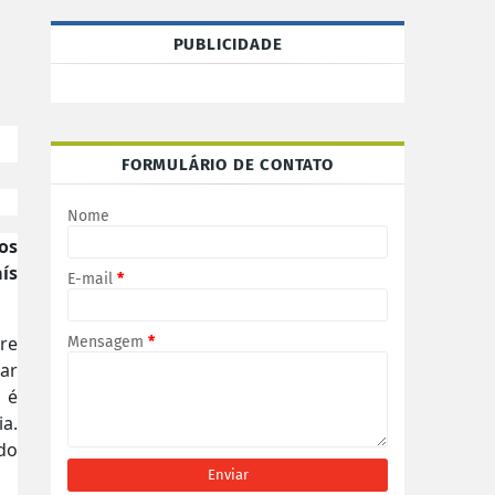
PUBLICIDADE
FORMULÁRIO DE CONTATO
Nome
os
aís
E-mail
*
re
Mensagem
*
ar
 é
ia.
do