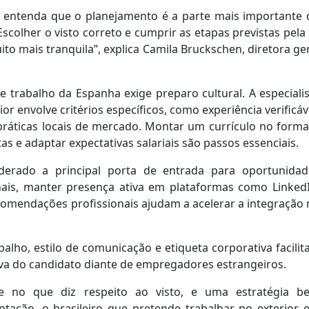
 entenda que o planejamento é a parte mais importante 
colher o visto correto e cumprir as etapas previstas pela 
o mais tranquila”, explica Camila Bruckschen, diretora ge
 trabalho da Espanha exige preparo cultural. A especiali
r envolve critérios específicos, como experiência verificáv
ráticas locais de mercado. Montar um currículo no forma
 e adaptar expectativas salariais são passos essenciais.
derado a principal porta de entrada para oportunidad
ionais, manter presença ativa em plataformas como Linked
comendações profissionais ajudam a acelerar a integração
lho, estilo de comunicação e etiqueta corporativa facilit
iva do candidato diante de empregadores estrangeiros.
e no que diz respeito ao visto, e uma estratégia b
ptação, o brasileiro que pretende trabalhar no exterior 