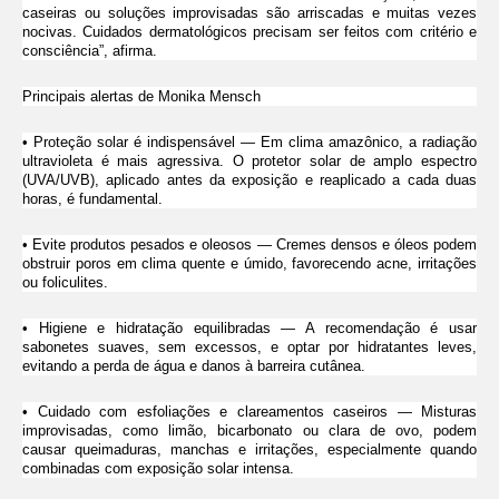
caseiras ou soluções improvisadas são arriscadas e muitas vezes
nocivas. Cuidados dermatológicos precisam ser feitos com critério e
consciência”, afirma.
Principais alertas de Monika Mensch
• Proteção solar é indispensável — Em clima amazônico, a radiação
ultravioleta é mais agressiva. O protetor solar de amplo espectro
(UVA/UVB), aplicado antes da exposição e reaplicado a cada duas
horas, é fundamental.
• Evite produtos pesados e oleosos — Cremes densos e óleos podem
obstruir poros em clima quente e úmido, favorecendo acne, irritações
ou foliculites.
• Higiene e hidratação equilibradas — A recomendação é usar
sabonetes suaves, sem excessos, e optar por hidratantes leves,
evitando a perda de água e danos à barreira cutânea.
• Cuidado com esfoliações e clareamentos caseiros — Misturas
improvisadas, como limão, bicarbonato ou clara de ovo, podem
causar queimaduras, manchas e irritações, especialmente quando
combinadas com exposição solar intensa.