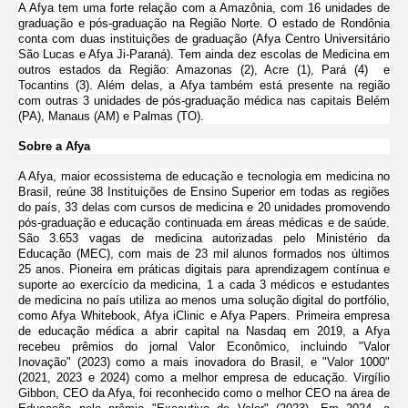
A Afya tem uma forte relação com a Amazônia, com 16 unidades de
graduação e pós-graduação na Região Norte. O estado de Rondônia
conta com duas instituições de graduação (Afya Centro Universitário
São Lucas e Afya Ji-Paraná). Tem ainda dez escolas de Medicina em
outros estados da Região: Amazonas (2), Acre (1), Pará (4) e
Tocantins (3). Além delas, a Afya também está presente na região
com outras 3 unidades de pós-graduação médica nas capitais Belém
(PA), Manaus (AM) e Palmas (TO).
Sobre a Afya
A Afya, maior ecossistema de educação e tecnologia em medicina no
Brasil, reúne 38 Instituições de Ensino Superior em todas as regiões
do país, 33 delas com cursos de medicina e 20 unidades promovendo
pós-graduação e educação continuada em áreas médicas e de saúde.
São 3.653 vagas de medicina autorizadas pelo Ministério da
Educação (MEC), com mais de 23 mil alunos formados nos últimos
25 anos. Pioneira em práticas digitais para aprendizagem contínua e
suporte ao exercício da medicina, 1 a cada 3 médicos e estudantes
de medicina no país utiliza ao menos uma solução digital do portfólio,
como Afya Whitebook, Afya iClinic e Afya Papers. Primeira empresa
de educação médica a abrir capital na Nasdaq em 2019, a Afya
recebeu prêmios do jornal Valor Econômico, incluindo "Valor
Inovação" (2023) como a mais inovadora do Brasil, e "Valor 1000"
(2021, 2023 e 2024) como a melhor empresa de educação. Virgílio
Gibbon, CEO da Afya, foi reconhecido como o melhor CEO na área de