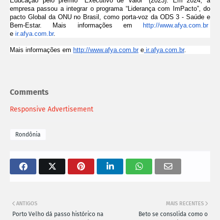
Educação pelo prêmio "Executivo de Valor" (2023). Em 2024, a
empresa passou a integrar o programa “Liderança com ImPacto”, do
pacto Global da ONU no Brasil, como porta-voz da ODS 3 - Saúde e
Bem-Estar. Mais informações em
http://www.afya.com.br
e
ir.afya.com.br
.
Mais informações em
http://www.afya.com.br
e
ir.afya.com.br
.
Comments
Responsive Advertisement
Rondônia
ANTIGOS
MAIS RECENTES
Porto Velho dá passo histórico na
Beto se consolida como o