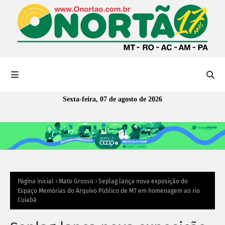
Sexta-feira, 07 de agosto de 2026
Página inicial
Mato Grosso
Seplag lança nova exposição do
Espaço Memórias do Arquivo Público de MT em homenagem ao rio
Cuiabá