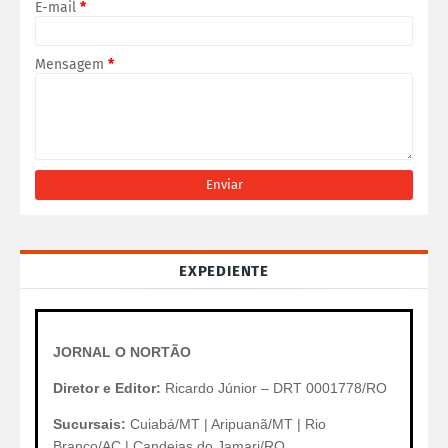
E-mail
*
Mensagem
*
EXPEDIENTE
JORNAL O NORTÃO
Diretor e Editor:
Ricardo Júnior – DRT 0001778/RO
Sucursais:
Cuiabá/MT | Aripuanã/MT | Rio
Branco/AC | Candeias do Jamari/RO