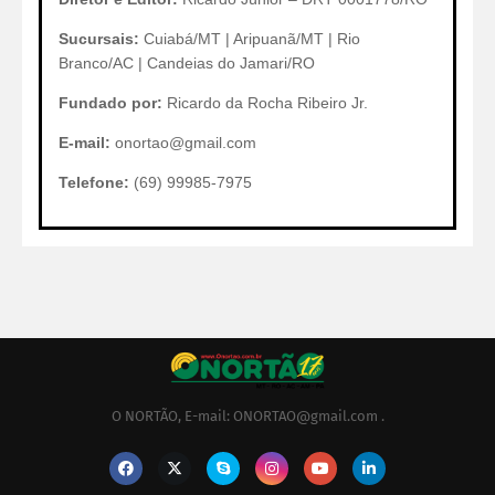
Sucursais:
Cuiabá/MT | Aripuanã/MT | Rio
Branco/AC | Candeias do Jamari/RO
Fundado por:
Ricardo da Rocha Ribeiro Jr.
E-mail:
onortao@gmail.com
Telefone:
(69) 99985-7975
O NORTÃO, E-mail: ONORTAO@gmail.com .