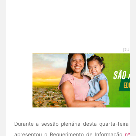
publ
Durante a sessão plenária desta quarta-feira (
apresentou o Requerimento de Informação
nº 