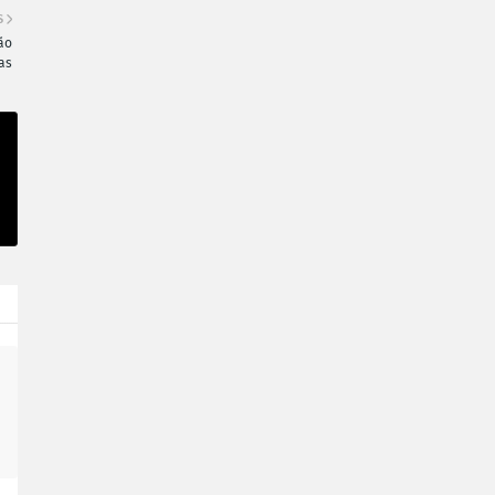
S
ão
as