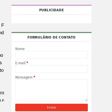
PUBLICIDADE
 Familiar
indicação
FORMULÁRIO DE CONTATO
Nome
o Pivetta,
s
E-mail
*
utoridades
Mensagem
*
estrutura
 ressaltou