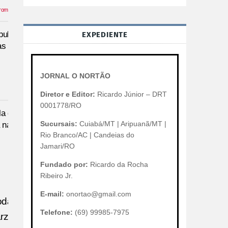
promovidos
por taboola
ublica foto
EXPEDIENTE
as redes
JORNAL O NORTÃO
Diretor e Editor:
Ricardo Júnior – DRT
0001778/RO
la de Kate
Sucursais:
Cuiabá/MT | Aripuanã/MT |
 nas redes
Rio Branco/AC | Candeias do
Jamari/RO
Fundado por:
Ricardo da Rocha
Ribeiro Jr.
E-mail:
onortao@gmail.com
oda a
Telefone:
(69) 99985-7975
árzea