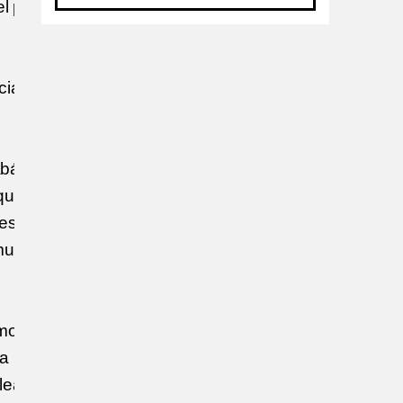
l por gerar
cia da
abá e
quinas é
esultado é
muitas
m momento de
ia
lealdade, e