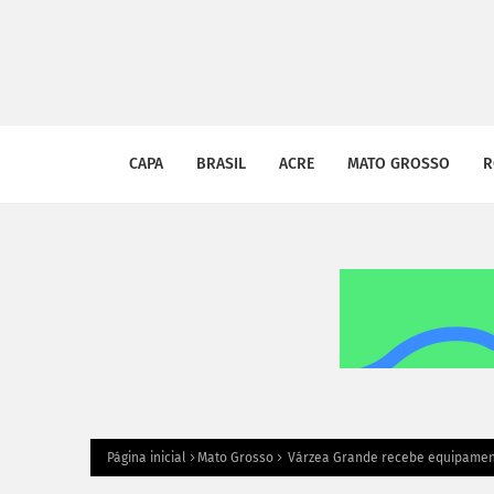
CAPA
BRASIL
ACRE
MATO GROSSO
R
Página inicial
Mato Grosso
Várzea Grande recebe equipamento