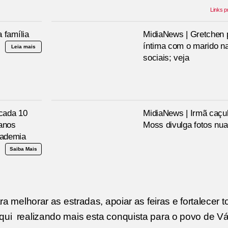
Links 
 família
MidiaNews | Gretchen p
íntima com o marido n
Leia mais
sociais; veja
 cada 10
MidiaNews | Irmã caçu
anos
Moss divulga fotos nua
cademia
Saiba Mais
melhorar as estradas, apoiar as feiras e fortalecer t
r aqui realizando mais esta conquista para o povo de V