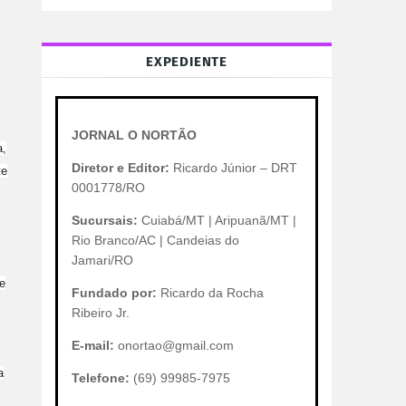
EXPEDIENTE
JORNAL O NORTÃO
a,
Diretor e Editor:
Ricardo Júnior – DRT
te
0001778/RO
Sucursais:
Cuiabá/MT | Aripuanã/MT |
Rio Branco/AC | Candeias do
Jamari/RO
e
Fundado por:
Ricardo da Rocha
Ribeiro Jr.
E-mail:
onortao@gmail.com
a
Telefone:
(69) 99985-7975