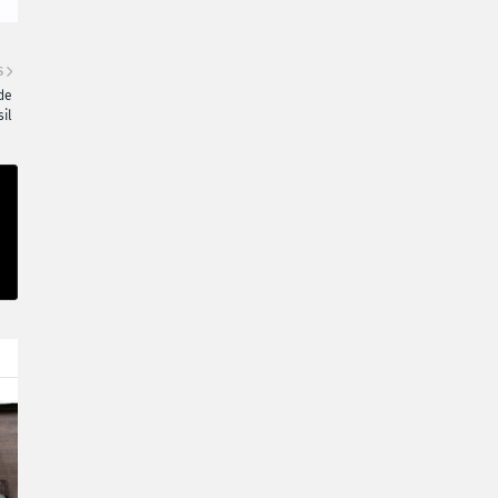
S
de
il