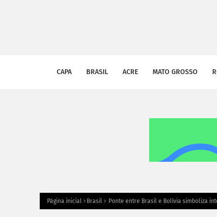
CAPA
BRASIL
ACRE
MATO GROSSO
R
Página inicial
Brasil
Ponte entre Brasil e Bolívia simboliza i