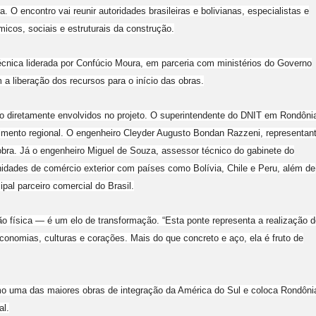
. O encontro vai reunir autoridades brasileiras e bolivianas, especialistas e
micos, sociais e estruturais da construção.
 técnica liderada por Confúcio Moura, em parceria com ministérios do Governo
m a liberação dos recursos para o início das obras.
o diretamente envolvidos no projeto. O superintendente do DNIT em Rondôni
imento regional. O engenheiro Cleyder Augusto Bondan Razzeni, representan
obra. Já o engenheiro Miguel de Souza, assessor técnico do gabinete do
unidades de comércio exterior com países como Bolívia, Chile e Peru, além de
ipal parceiro comercial do Brasil.
o física — é um elo de transformação. “Esta ponte representa a realização d
onomias, culturas e corações. Mais do que concreto e aço, ela é fruto de
omo uma das maiores obras de integração da América do Sul e coloca Rondôni
al.