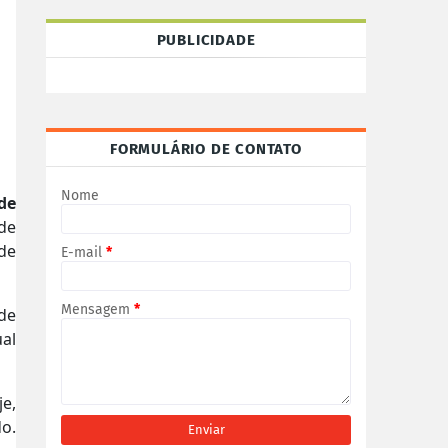
PUBLICIDADE
FORMULÁRIO DE CONTATO
Nome
de
de
de
E-mail
*
Mensagem
*
de
ual
je,
do.