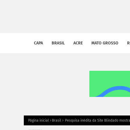
CAPA
BRASIL
ACRE
MATO GROSSO
R
Página inicial
Brasil
Pesquisa inédita da Site Blindado mostra