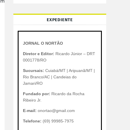
em
EXPEDIENTE
JORNAL O NORTÃO
Diretor e Editor:
Ricardo Júnior – DRT
0001778/RO
Sucursais:
Cuiabá/MT | Aripuanã/MT |
Rio Branco/AC | Candeias do
Jamari/RO
Fundado por:
Ricardo da Rocha
Ribeiro Jr.
E-mail:
onortao@gmail.com
Telefone:
(69) 99985-7975