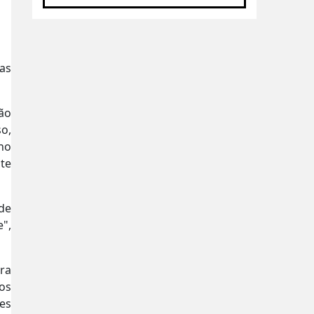
ias
ção
o,
no
te
de
",
ara
dos
es