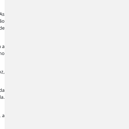
As
ão
 de
a a
 no
oz,
ada
da
.
 a