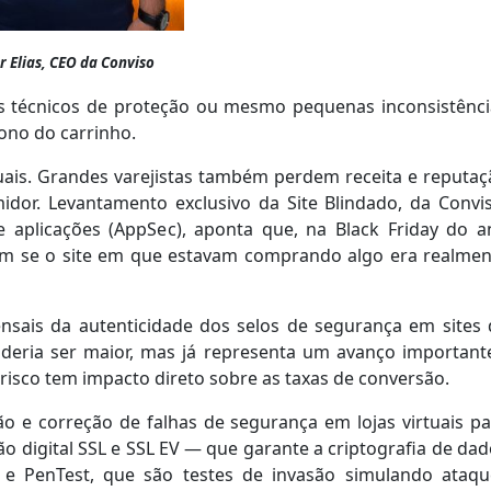
 Elias, CEO da Conviso
selos técnicos de proteção ou mesmo pequenas inconsistênc
ono do carrinho.
tuais. Grandes varejistas também perdem receita e reputa
idor.
Levantamento exclusivo da Site Blindado, da Convis
 aplicações (AppSec), aponta que, na Black Friday do a
ram se o site em que estavam comprando algo era realmen
nsais da autenticidade dos selos de segurança em sites 
ria ser maior, mas já representa um avanço importante
risco tem impacto direto sobre as taxas de conversão.
ção e correção de falhas de segurança em lojas virtuais p
ão digital SSL e SSL EV — que garante a criptografia de da
 e PenTest, que são testes de invasão simulando ataqu