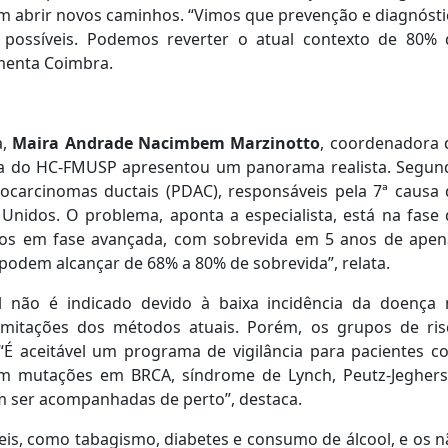
dem abrir novos caminhos. “Vimos que prevenção e diagnóst
 possíveis. Podemos reverter o atual contexto de 80% 
omenta Coimbra.
a,
Maira Andrade Nacimbem Marzinotto
, coordenadora 
ica do HC-FMUSP
apresentou um panorama realista. Segun
nocarcinomas ductais (PDAC), responsáveis pela 7ª causa 
nidos. O problema, aponta a especialista, está na fase 
dos em fase avançada, com sobrevida em 5 anos de apen
 podem alcançar de 68% a 80% de sobrevida”, relata.
l não é indicado devido à baixa incidência da doença 
 limitações dos métodos atuais. Porém, os grupos de ris
 “É aceitável um programa de vigilância para pacientes c
m mutações em BRCA, síndrome de Lynch, Peutz-Jeghers
m ser acompanhadas de perto”, destaca.
veis, como tabagismo, diabetes e consumo de álcool, e os 