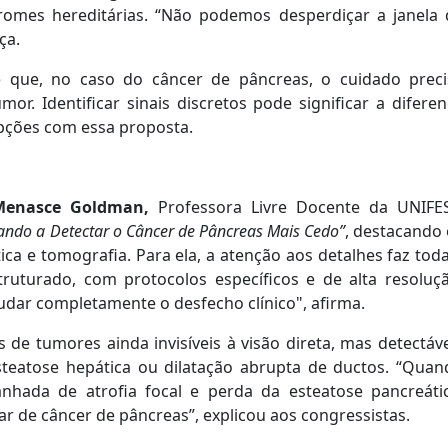
dromes hereditárias. “Não podemos desperdiçar a janela 
rça.
te que, no caso do câncer de pâncreas, o cuidado preci
. Identificar sinais discretos pode significar a diferen
opções com essa proposta.
enasce Goldman,
Professora Livre Docente da UNIFES
ndo a Detectar o Câncer de Pâncreas Mais Cedo”
, destacando
a e tomografia. Para ela, a atenção aos detalhes faz tod
struturado, com protocolos específicos e de alta resoluç
udar completamente o desfecho clínico", afirma.
e tumores ainda invisíveis à visão direta, mas detectáve
esteatose hepática ou dilatação abrupta de ductos. “Quan
hada de atrofia focal e perda da esteatose pancreátic
 de câncer de pâncreas”, explicou aos congressistas.