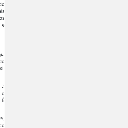
 do
is
dos
 e
ia
 do
sil
 à
 o
 É
S,
co