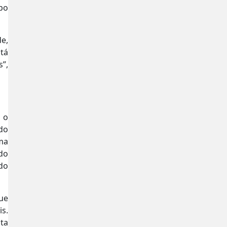
po
e,
tá
”,
 o
 do
ma
do
 do
que
is.
sta