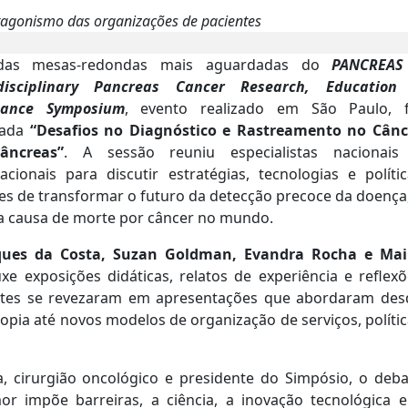
otagonismo das organizações de pacientes
as mesas-redondas mais aguardadas do
PANCREAS
idisciplinary Pancreas Cancer Research, Education
tance Symposium
, evento realizado em São Paulo, f
ulada
“Desafios no Diagnóstico e Rastreamento no Cânc
âncreas”
. A sessão reuniu especialistas nacionais
nacionais para discutir estratégias, tecnologias e políti
es de transformar o futuro da detecção precoce da doença
a causa de morte por câncer no mundo.
iques da Costa, Suzan Goldman, Evandra Rocha e Mai
xe exposições didáticas, relatos de experiência e reflex
antes se revezaram em apresentações que abordaram des
pia até novos modelos de organização de serviços, políti
 cirurgião oncológico e presidente do Simpósio, o deba
r impõe barreiras, a ciência, a inovação tecnológica e