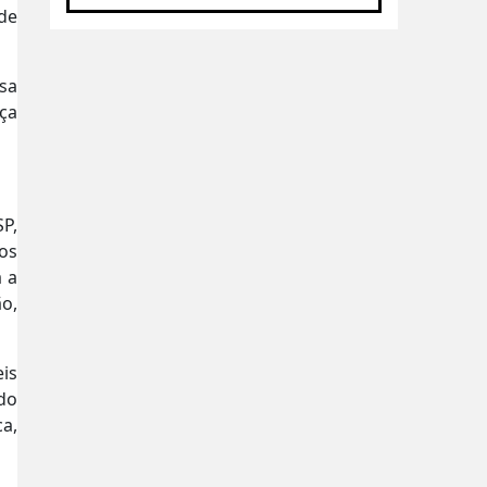
de
sa
ça
P,
 os
a a
ão,
is
do
a,