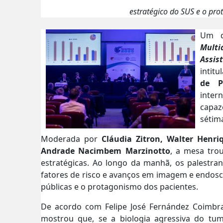
estratégico do SUS e o pr
Um d
Mult
Assis
intit
de P
inter
capaz
sétim
Moderada por
Cláudia Zitron, Walter Henr
Andrade Nacimbem Marzinotto
, a mesa trou
estratégicas. Ao longo da manhã, os palestr
fatores de risco e avanços em imagem e endosco
públicas e o protagonismo dos pacientes.
De acordo com Felipe José Fernández Coimbra,
mostrou que, se a biologia agressiva do tumo