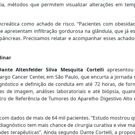
ia, métodos que permitem visualizar alterações em tem
creática como achado de risco. “Pacientes com obesidad
 apresentam infiltração gordurosa na glândula, que já es
pâncreas. Precisamos relatar e acompanhar esses achados
linar
Dante Altenfelder Silva Mesquita Cortelli
apresentou
margo Cancer Center, em São Paulo, que encurta a jornada
agnóstico e definição de conduta em até 72 horas, de for
es de imagem, análises laboratoriais e até biópsia, quan
Centro de Referência de Tumores do Aparelho Digestivo Alto
li com dados de mais de 64 mil pacientes. “Estudo mostrou 
agnóstico tem mais chance de cirurgia curativa e vive ma
ades terapêuticas”. Ainda segundo Dante Cortelli, a propo