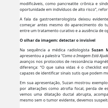
modificáveis, como pancreatite crônica e sín
oportunidade em indivíduos de alto risco”, refo
A fala da gastroenterologista deixou eviden
começar antes mesmo do aparecimento do tumor
entre um tratamento curativo e a ausência de 
O olhar da imagem: detectar o invisível
Na sequência a médica radiologista
Suzan M
apresentou a palestra
“Como a Imagem Está Ajuda
avanços nos protocolos de ressonância magnétic
diferença: “O que salva vidas é o checklist e
capazes de identificar sinais sutis que podem m
Em sua apresentação, Suzan mostrou exemplos d
por alterações como atrofia focal, perda de 
vemos uma dilatação ductal abrupta, acompan
mesmo sem o tumor evidente, devemos suspeitar