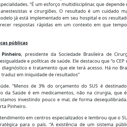
specialidades. “É um esforço multidisciplinar, que depende
, anestesistas e cirurgiões. O resultado é um cuidado ma
 modelo já está implementado em seu hospital e os resulta
erecer respostas rápidas em um contexto em que tempo
icas públicas
 Pinheiro
, presidente da Sociedade Brasileira de Cirurg
sigualdade e políticas de saúde. Ele destacou que “o CEP
 diagnóstico e tratamento que ele terá acesso. Há no Bra
e traduz em iniquidade de resultados”
aúde. “Menos de 3% do orçamento do SUS é destinado
rio da Saúde é em medicamentos, não na cirurgia, que é
Estamos investindo pouco e mal, de forma desequilibrada.
erta Pinheiro.
atendimento em centros especializados e lembrou que o SU
atégica para o país. “A existência de um sistema públi