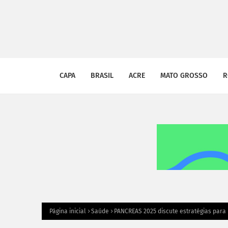
CAPA
BRASIL
ACRE
MATO GROSSO
R
Página inicial
Saúde
PANCREAS 2025 discute estratégias par