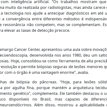
com inteligência artificial. “Os trabalhos mostram que
ma muito da realizada por radiologistas, mas ainda carece
 a tecnologia nos ajude a antecipar diagnósticos em até 
e a convergência entre diferentes métodos é indispensáve
a e ressonância não competem, mas se complementam. Es
ra elevar as taxas de detecção precoce.
Camargo Cancer Center, apresentou uma aula sobre inovaçõ
 ecoendoscopia, desenvolvida nos anos 1980, deu um salto
sias. Hoje, consolidou-se como ferramenta de alta precis
resolução e permite biópsias seguras de lesões menores q
tor com o órgão é uma vantagem enorme”, avalia.
lhas de biópsia do pâncreas. “Hoje, para lesões sólid
a por agulha fina, porque mantém a arquitetura tecidua
amento genético”, complementa. Ele também destacou o u
co disponíveis no Brasil, mas capazes de diferenci
euroendócrinos. Além disso, mostrou a aplicabilidade 