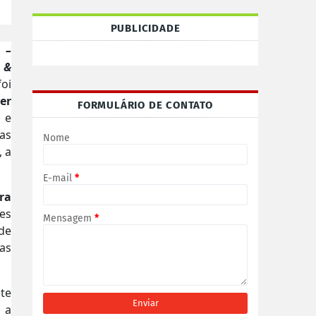
PUBLICIDADE
 –
 &
oi
er
FORMULÁRIO DE CONTATO
 e
cas
Nome
, a
E-mail
*
ra
ões
Mensagem
*
de
cas
te
 a