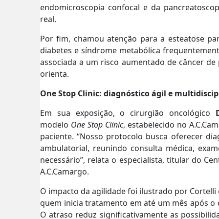
endomicroscopia confocal e da pancreatoscop
real.
Por fim, chamou atenção para a esteatose pan
diabetes e síndrome metabólica frequentemente
associada a um risco aumentado de câncer de 
orienta.
One Stop Clinic: diagnóstico ágil e multidiscip
Em sua exposição, o cirurgião oncológico
modelo
One Stop Clinic
, estabelecido no A.C.Ca
paciente. “Nosso protocolo busca oferecer di
ambulatorial, reunindo consulta médica, exam
necessário”, relata o especialista, titular do 
A.C.Camargo.
O impacto da agilidade foi ilustrado por Cortel
quem inicia tratamento em até um mês após o di
O atraso reduz significativamente as possibilid