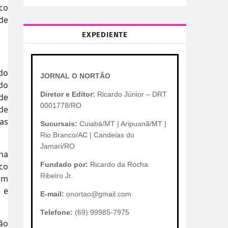
ico
de
EXPEDIENTE
do
JORNAL O NORTÃO
do
Diretor e Editor:
Ricardo Júnior – DRT
de
0001778/RO
de
as
Sucursais:
Cuiabá/MT | Aripuanã/MT |
Rio Branco/AC | Candeias do
Jamari/RO
na
Fundado por:
Ricardo da Rocha
co
Ribeiro Jr.
om
 e
E-mail:
onortao@gmail.com
Telefone:
(69) 99985-7975
não