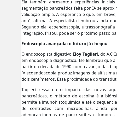
Ela também apresentou experiências iniciais 
segmentação pancreática feita por IA se aproxi
validação ampla. A esperança é que, em breve,
ano”, afirma. A especialista lembrou ainda qu
Segundo ela, ecoendoscopia, ultrassonografi
integração, frisou, pode ser o próximo passo pa
Endoscopia avançada: o futuro já chegou
O endoscopista digestivo
Eloy Taglieri,
do A.C.
em endoscopia diagnóstica. Ele lembrou que a
partir da década de 1990 com o avanço das bióp
“A ecoendoscopia produz imagens de altíssima 
dois centímetros. Essa proximidade do transdu
Taglieri ressaltou o impacto das novas agu
pancreáticas, o método de escolha é a biópsi
permite a imunohistoquímica e até o sequenci
de contrastes com microbolhas, ainda pou
adenocarcinomas de pancreatites e tumores n