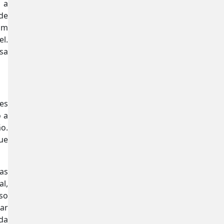
 a
 de
um
l.
sa
es
 a
ão.
ue
as
l,
so
ar
da