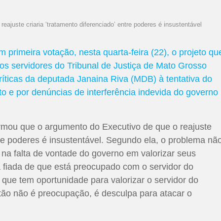
ajuste criaria ‘tratamento diferenciado’ entre poderes é insustentável
W
h
 primeira votação, nesta quarta-feira (22), o projeto qu
at
aos servidores do Tribunal de Justiça de Mato Grosso
s
ríticas da deputada Janaina Riva (MDB) à tentativa do
A
o e por denúncias de interferência indevida do governo
p
p
irmou que o argumento do Executivo de que o reajuste
ntre poderes é insustentável. Segundo ela, o problema nã
 na falta de vontade do governo em valorizar seus
a fiada de que está preocupado com o servidor do
 que tem oportunidade para valorizar o servidor do
tão não é preocupação, é desculpa para atacar o