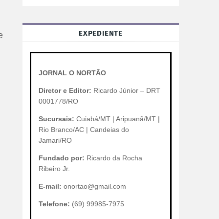
EXPEDIENTE
e
.
JORNAL O NORTÃO
Diretor e Editor:
Ricardo Júnior – DRT
0001778/RO
Sucursais:
Cuiabá/MT | Aripuanã/MT |
Rio Branco/AC | Candeias do
Jamari/RO
Fundado por:
Ricardo da Rocha
Ribeiro Jr.
E-mail:
onortao@gmail.com
Telefone:
(69) 99985-7975