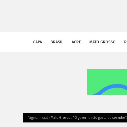
CAPA
BRASIL
ACRE
MATO GROSSO
R
Página inicial
Mato Grosso
“O governo não gosta de servidor”,