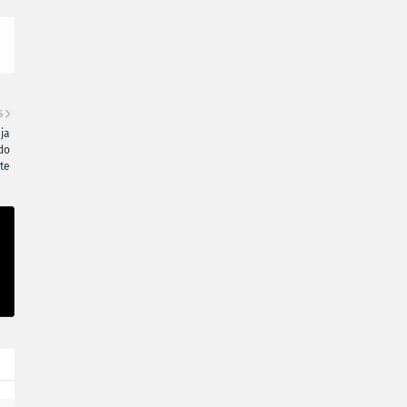
S
ja
do
te