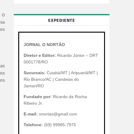
. O
EXPEDIENTE
esa
nos
JORNAL O NORTÃO
Diretor e Editor:
Ricardo Júnior – DRT
0001778/RO
tas
vos
Sucursais:
Cuiabá/MT | Aripuanã/MT |
Rio Branco/AC | Candeias do
tos
Jamari/RO
Fundado por:
Ricardo da Rocha
Ribeiro Jr.
E-mail:
onortao@gmail.com
Telefone:
(69) 99985-7975