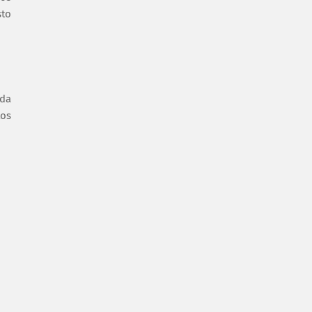
sto
 da
tos