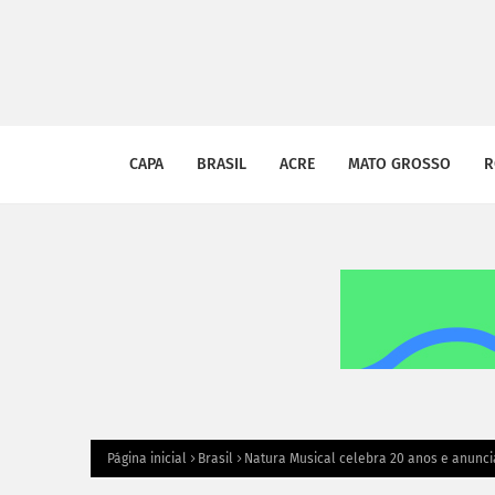
CAPA
BRASIL
ACRE
MATO GROSSO
R
Página inicial
Brasil
Natura Musical celebra 20 anos e anuncia