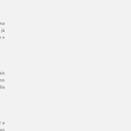
 na
 já
e 4
ais
omo
dia
r a
mos