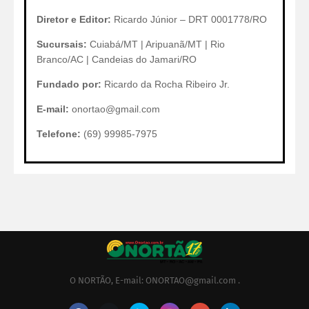
Diretor e Editor:
Ricardo Júnior – DRT 0001778/RO
Sucursais:
Cuiabá/MT | Aripuanã/MT | Rio
Branco/AC | Candeias do Jamari/RO
Fundado por:
Ricardo da Rocha Ribeiro Jr.
E-mail:
onortao@gmail.com
Telefone:
(69) 99985-7975
O NORTÃO, E-mail: ONORTAO@gmail.com .