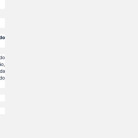
 do
ado
ão,
 da
 do