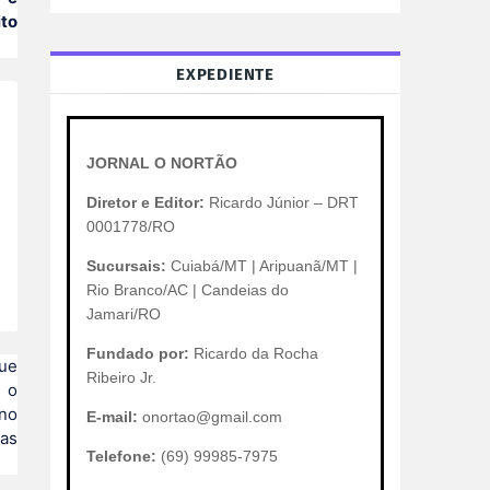
ito
EXPEDIENTE
JORNAL O NORTÃO
Diretor e Editor:
Ricardo Júnior – DRT
0001778/RO
Sucursais:
Cuiabá/MT | Aripuanã/MT |
Rio Branco/AC | Candeias do
Jamari/RO
Fundado por:
Ricardo da Rocha
que
Ribeiro Jr.
e o
rno
E-mail:
onortao@gmail.com
 as
Telefone:
(69) 99985-7975