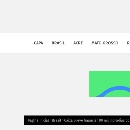
CAPA
BRASIL
ACRE
MATO GROSSO
R
Página inicial
Brasil
Caixa prevê financiar 80 mil moradias c