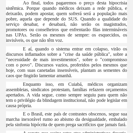
Ao final, todos pagaremos o preço desta hipocrisia
sistêmica. Porque quando médicos deixam a rede pública, e
deixarão, podem apostar, quem sofrerá será a população mais
pobre, aquela que depende do SUS. Quando a qualidade do
serviço desabar, e desabará, não serão os magistrados,
promotores ou conselheiros que enfrentarão filas intermináveis
nas UPAs. Serão os mesmos de sempre: os esquecidos, os
invisíveis, os que não têm voz.
E aí, quando o sistema entrar em colapso, virão os
discursos inflamados sobre a "crise da saúde pública", sobre a
"necessidade de mais investimentos", sobre o "compromisso
com o povo". Discursos vazios, proferidos pelos mesmos que
hoje, com suas canetadas insensíveis, plantam as sementes do
caos que fingirão lamentar amanhã.
Enquanto isso, em Cuiabá, médicos organizam
assembleias, sindicatos protestam, famílias refazem orçamentos
apertados. A vida segue, como sempre seguiu para quem não
tem o privilégio da blindagem institucional, não pode legislar em
causa própria.
E o Brasil, este país de contrastes obscenos, segue sua
marcha inexorável rumo ao abismo da desigualdade, embalado
pela sinfonia hipócrita de quem prega sacrifícios que jamais fará.