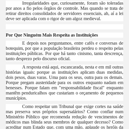
Irregularidades que, curiosamente, foram são toleradas
por anos a fio pelos órgãos de controle. Mas quando se trata de
retirar direitos consolidados de servidores essenciais, ah, aí a lei
deve ser aplicada com o rigor de um algoz medieval.
Por Que Ninguém Mais Respeita as Instituições
E depois nos perguntamos, entre cafés e conversas de
botequim, por que a população brasileira perdeu o respeito pelas
instituições públicas. Por que há tanto cinismo, tanta descrença,
tanto desprezo pelo discurso oficial.
A resposta está aqui, escancarada, nesta e em mil outras
histórias iguais: porque as instituições aplicam duas medidas,
dois pesos, duas varas. Uma para os seus, outra para os demais.
Porque pregam austeridade para os outros enquanto nadam em
benesses. Porque falam em "responsabilidade fiscal" enquanto
mantêm penduricalhos que custariam o orçamento de pequenos
municípios.
Como respeitar um Tribunal que exige cortes na saúde
mas preserva seus próprios supersalários? Como confiar num
Ministério Público que recomenda redução de vencimentos de
médicos mas blinda seus membros de qualquer decesso? Como
acreditar num Estado que, com uma mão, aplaude os heróis da