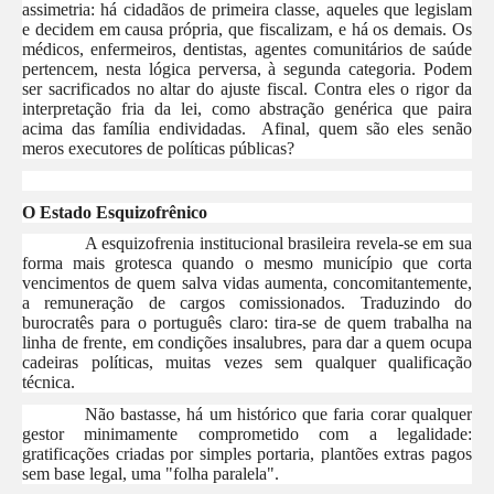
assimetria: há cidadãos de primeira classe, aqueles que legislam
e decidem em causa própria, que fiscalizam, e há os demais. Os
médicos, enfermeiros, dentistas, agentes comunitários de saúde
pertencem, nesta lógica perversa, à segunda categoria. Podem
ser sacrificados no altar do ajuste fiscal. Contra eles o rigor da
interpretação fria da lei, como abstração genérica que paira
acima das família endividadas. Afinal, quem são eles senão
meros executores de políticas públicas?
O Estado Esquizofrênico
A esquizofrenia institucional brasileira revela-se em sua
forma mais grotesca quando o mesmo município que corta
vencimentos de quem salva vidas aumenta, concomitantemente,
a remuneração de cargos comissionados. Traduzindo do
burocratês para o português claro: tira-se de quem trabalha na
linha de frente, em condições insalubres, para dar a quem ocupa
cadeiras políticas, muitas vezes sem qualquer qualificação
técnica.
Não bastasse, há um histórico que faria corar qualquer
gestor minimamente comprometido com a legalidade:
gratificações criadas por simples portaria, plantões extras pagos
sem base legal, uma "folha paralela".