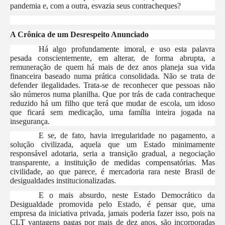
pandemia e, com a outra, esvazia seus contracheques?
A Crônica de um Desrespeito Anunciado
Há algo profundamente imoral, e uso esta palavra
pesada conscientemente, em alterar, de forma abrupta, a
remuneração de quem há mais de dez anos planeja sua vida
financeira baseado numa prática consolidada. Não se trata de
defender ilegalidades. Trata-se de reconhecer que pessoas não
são números numa planilha. Que por trás de cada contracheque
reduzido há um filho que terá que mudar de escola, um idoso
que ficará sem medicação, uma família inteira jogada na
insegurança.
E se, de fato, havia irregularidade no pagamento, a
solução civilizada, aquela que um Estado minimamente
responsável adotaria, seria a transição gradual, a negociação
transparente, a instituição de medidas compensatórias. Mas
civilidade, ao que parece, é mercadoria rara neste Brasil de
desigualdades institucionalizadas.
E o mais absurdo, neste Estado Democrático da
Desigualdade promovida pelo Estado, é pensar que, uma
empresa da iniciativa privada, jamais poderia fazer isso, pois na
CLT vantagens pagas por mais de dez anos, são incorporadas