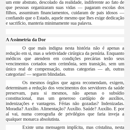
um ente abstrato, descolado da realidade, indiferente ao fato de
que pessoas organizaram suas vidas — pagaram escolas dos
filhos, assumiram financiamentos, cuidaram de pais idosos —
confiando que o Estado, aquele mesmo que lhes exige dedicação
e sacrifício, manteria minimamente sua palavra.
A Assimetria da Dor
O que mais indigna nesta história não é apenas a
redução em si, mas a seletividade cirúrgica da penúria. Enquanto
médicos que atendem em condições precárias terão seus
vencimentos cortados sem cerimônia, sem transição, sem um
único real de compensação, outras categorias — ah, outras
categorias! — seguem blindadas.
Os mesmos órgãos que agora recomendam, exigem,
determinam a redução dos vencimentos dos servidores da saúde
preservam, para si mesmos, não apenas o subsídio
constitucional, mas um generoso cardápio de auxílios,
indenizações e vantagens. Férias não gozadas? Indenizadas.
Moradia? Auxílio. Alimentação? Auxílio. Saúde? Auxílio. E por
aí vai, numa coreografia de privilégios que faria inveja a
qualquer monarca absolutista.
Existe uma mensagem implícita, mas cristalina, nesta