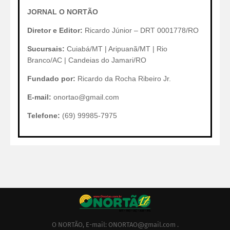
JORNAL O NORTÃO
Diretor e Editor:
Ricardo Júnior – DRT 0001778/RO
Sucursais:
Cuiabá/MT | Aripuanã/MT | Rio
Branco/AC | Candeias do Jamari/RO
Fundado por:
Ricardo da Rocha Ribeiro Jr.
E-mail:
onortao@gmail.com
Telefone:
(69) 99985-7975
O NORTÃO, E-mail: ONORTAO@gmail.com .