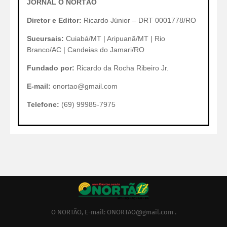
JORNAL O NORTÃO
Diretor e Editor:
Ricardo Júnior – DRT 0001778/RO
Sucursais:
Cuiabá/MT | Aripuanã/MT | Rio
Branco/AC | Candeias do Jamari/RO
Fundado por:
Ricardo da Rocha Ribeiro Jr.
E-mail:
onortao@gmail.com
Telefone:
(69) 99985-7975
O NORTÃO, E-mail: ONORTAO@gmail.com .