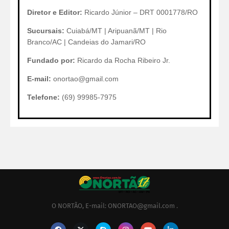
Diretor e Editor:
Ricardo Júnior – DRT 0001778/RO
Sucursais:
Cuiabá/MT | Aripuanã/MT | Rio
Branco/AC | Candeias do Jamari/RO
Fundado por:
Ricardo da Rocha Ribeiro Jr.
E-mail:
onortao@gmail.com
Telefone:
(69) 99985-7975
O NORTÃO, E-mail: ONORTAO@gmail.com .