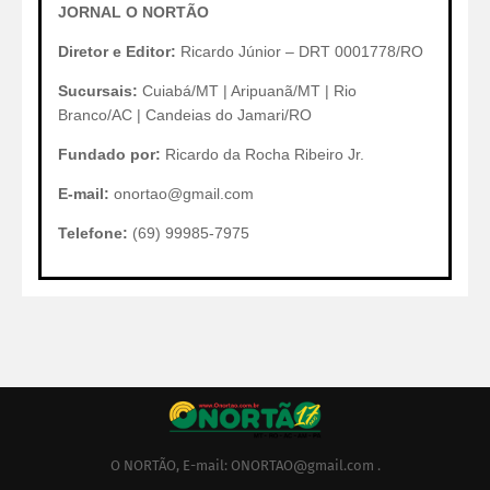
JORNAL O NORTÃO
Diretor e Editor:
Ricardo Júnior – DRT 0001778/RO
Sucursais:
Cuiabá/MT | Aripuanã/MT | Rio
Branco/AC | Candeias do Jamari/RO
Fundado por:
Ricardo da Rocha Ribeiro Jr.
E-mail:
onortao@gmail.com
Telefone:
(69) 99985-7975
O NORTÃO, E-mail: ONORTAO@gmail.com .