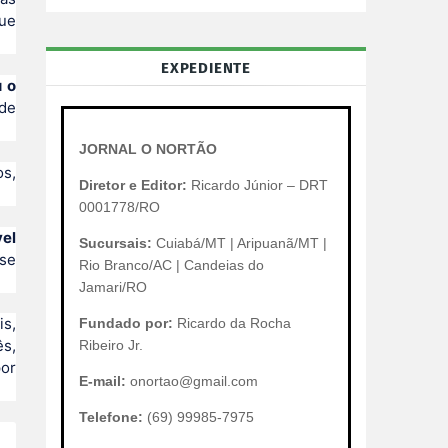
que
EXPEDIENTE
 o
 de
JORNAL O NORTÃO
os,
Diretor e Editor:
Ricardo Júnior – DRT
0001778/RO
vel
Sucursais:
Cuiabá/MT | Aripuanã/MT |
ase
Rio Branco/AC | Candeias do
Jamari/RO
is,
Fundado por:
Ricardo da Rocha
ês,
Ribeiro Jr.
por
E-mail:
onortao@gmail.com
Telefone:
(69) 99985-7975