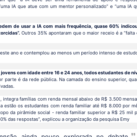
m “uma IA que atue com um mentor personalizado” e “uma IA 
edem de usar a IA com mais frequência, quase 60% indicou
orcidas”.
Outros 35% apontaram que o maior receio é a “falta
o deste ano e contemplou ao menos um período intenso de estud
 jovens com idade entre 16 e 24 anos, todos estudantes de ní
r parte é da rede pública. Na camada do ensino superior, qu
ivadas.
, integra famílias com renda mensal abaixo de R$ 3.500 mensa
ia estão os estudantes com renda familiar até R$ 8.000 por m
po da pirâmide social - renda familiar superior a R$ 25 mil 
60% das respostas”, explicou a organização da pesquisa Emy
ensão ainda pouco explorada no debate