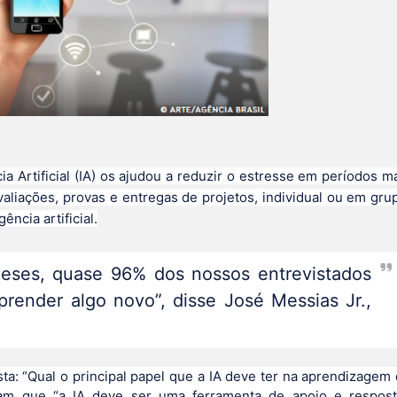
a Artificial (IA) os ajudou a reduzir o estresse em períodos m
aliações, provas e entregas de projetos, individual ou em gru
ncia artificial.
eses, quase 96% dos nossos entrevistados
 aprender algo novo”, disse José Messias Jr.,
a: “Qual o principal papel que a IA deve ter na aprendizagem
ram que “a IA deve ser uma ferramenta de apoio e respost