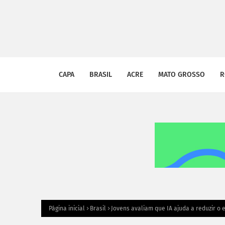
CAPA
BRASIL
ACRE
MATO GROSSO
R
Página inicial
Brasil
Jovens avaliam que IA ajuda a reduzir o 