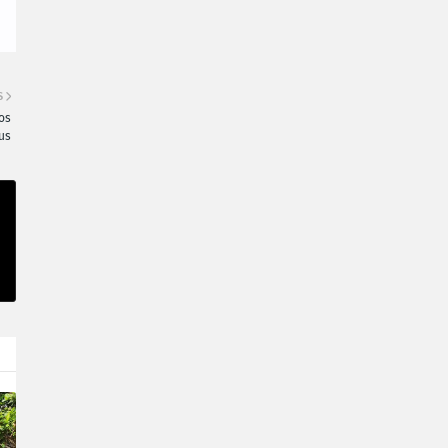
S
os
us