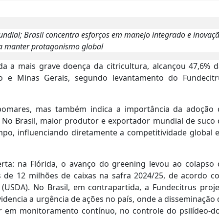
ndial; Brasil concentra esforços em manejo integrado e inovaç
ra manter protagonismo global
a a mais grave doença da citricultura, alcançou 47,6% d
ulo e Minas Gerais, segundo levantamento do Fundecitr
 pomares, mas também indica a importância da adoção 
. No Brasil, maior produtor e exportador mundial de suco
mpo, influenciando diretamente a competitividade global 
erta: na Flórida, o avanço do greening levou ao colapso 
s de 12 milhões de caixas na safra 2024/25, de acordo c
 (USDA). No Brasil, em contrapartida, a Fundecitrus proj
videncia a urgência de ações no país, onde a disseminação
ir em monitoramento contínuo, no controle do psilídeo-do