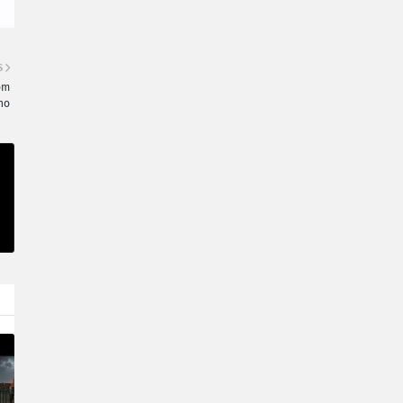
S
om
ho