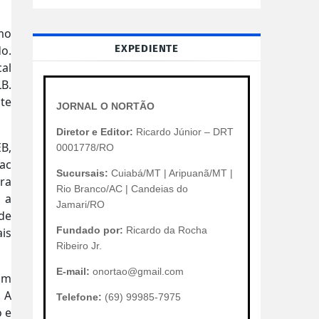
mo
EXPEDIENTE
o.
cal
LB.
nte
JORNAL O NORTÃO
Diretor e Editor:
Ricardo Júnior – DRT
EB,
0001778/RO
ac
Sucursais:
Cuiabá/MT | Aripuanã/MT |
ra
Rio Branco/AC | Candeias do
m a
Jamari/RO
 de
Fundado por:
Ricardo da Rocha
is
Ribeiro Jr.
E-mail:
onortao@gmail.com
 um
. A
Telefone:
(69) 99985-7975
o e