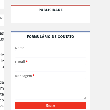
PUBLICIDADE
ão
as
FORMULÁRIO DE CONTATO
us
Nome
de
 de
E-mail
*
e a
Mensagem
*
da
om
eta
 do
s-