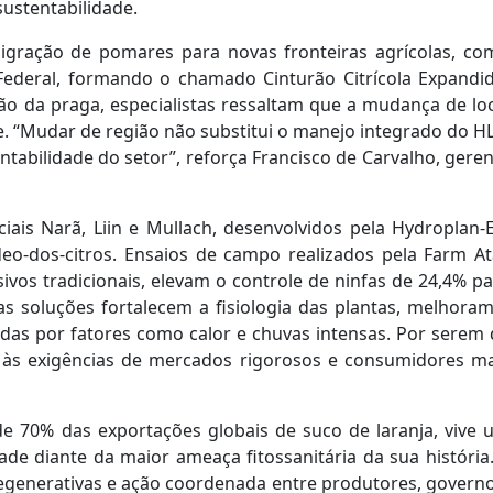
sustentabilidade.
gração de pomares para novas fronteiras agrícolas, co
 Federal, formando o chamado Cinturão Citrícola Expandid
ão da praga, especialistas ressaltam que a mudança de lo
e. “Mudar de região não substitui o manejo integrado do H
entabilidade do setor”, reforça Francisco de Carvalho, gere
ciais Narã, Liin e Mullach, desenvolvidos pela Hydroplan-
eo-dos-citros. Ensaios de campo realizados pela Farm At
os tradicionais, elevam o controle de ninfas de 24,4% pa
as soluções fortalecem a fisiologia das plantas, melhora
rdas por fatores como calor e chuvas intensas. Por serem
 às exigências de mercados rigorosos e consumidores ma
s de 70% das exportações globais de suco de laranja, vive
dade diante da maior ameaça fitossanitária da sua história
regenerativas e ação coordenada entre produtores, govern