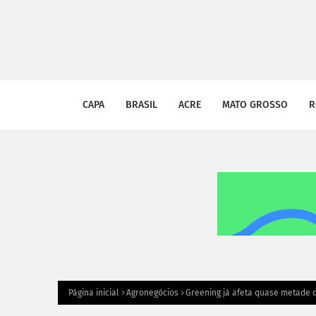
CAPA
BRASIL
ACRE
MATO GROSSO
R
Página inicial
Agronegócios
Greening já afeta quase metade da