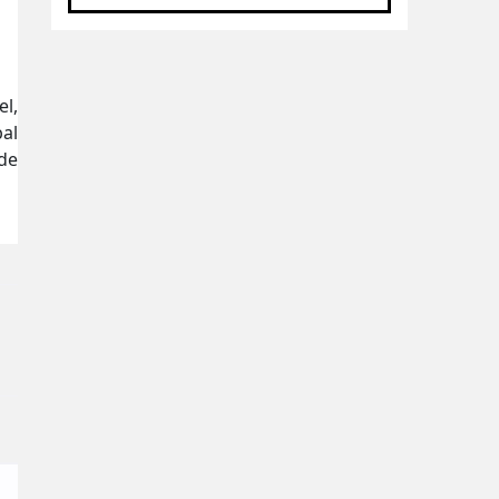
l,
al
de