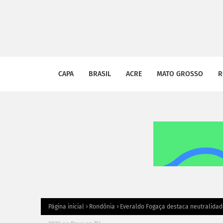
CAPA
BRASIL
ACRE
MATO GROSSO
R
Página inicial
Rondônia
Everaldo Fogaça destaca neutralidad