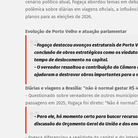
cenário político atual, Fogaça abordou temas em deba
polêmica sobre diárias em viagens oficiais, a influênc
planos para as eleições de 2026.
Evolução de Porto Velho e atuação parlamentar
- Fogaça destacou avanços estruturais de Porto 
conclusão de obras estratégicas como os viaduto
tempo de deslocamento na capital.
- O vereador ressaltou a contribuição da Câmara
ajudaram a destravar obras importantes para o m
Diárias e viagens a Brasília: “não é normal gastar R$
- Questionado sobre vereadores de outros municípios
passagens em 2025, Fogaça foi direto: “Não é normal”.
- Para ele, há momento certo para buscar recurso
discussão do Orçamento Geral da União e das e
- Fogaça diferenciou a realidade da capital e do int