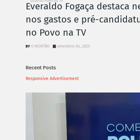
2026 no Povo na TV
Everaldo Fogaça destaca ne
nos gastos e pré-candidat
no Povo na TV
O NORTÃO
setembro 04, 2025
Recent Posts
Responsive Advertisement