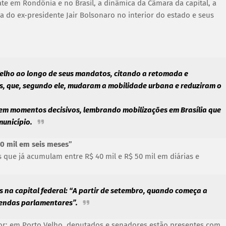
te em Rondônia e no Brasil, a dinâmica da Câmara da capital, a
ia do ex-presidente Jair Bolsonaro no interior do estado e seus
Velho ao longo de seus mandatos, citando a retomada e
s, que, segundo ele, mudaram a mobilidade urbana e reduziram o
 em momentos decisivos, lembrando mobilizações em Brasília que
unicípio.
 40 mil em seis meses”
 que já acumulam entre R$ 40 mil e R$ 50 mil em diárias e
s na capital federal: “A partir de setembro, quando começa a
mendas parlamentares”.
erior: em Porto Velho, deputados e senadores estão presentes com