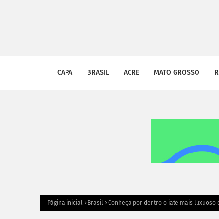
CAPA
BRASIL
ACRE
MATO GROSSO
R
Página inicial
Brasil
Conheça por dentro o iate mais luxuoso