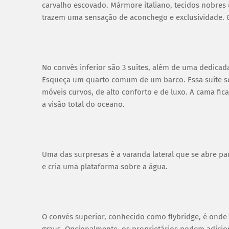
carvalho escovado. Mármore italiano, tecidos nobres 
trazem uma sensação de aconchego e exclusividade. C
No convés inferior são 3 suítes, além de uma dedicad
Esqueça um quarto comum de um barco. Essa suíte se 
móveis curvos, de alto conforto e de luxo. A cama fi
a visão total do oceano.
Uma das surpresas é a varanda lateral que se abre p
e cria uma plataforma sobre a água.
O convés superior, conhecido como flybridge, é onde
graus. Opcionalmente, os proprietários podem adicio