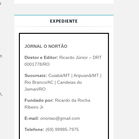
s
EXPEDIENTE
JORNAL O NORTÃO
e
om
Diretor e Editor:
Ricardo Júnior – DRT
0001778/RO
Sucursais:
Cuiabá/MT | Aripuanã/MT |
Rio Branco/AC | Candeias do
Jamari/RO
e,
Fundado por:
Ricardo da Rocha
Ribeiro Jr.
E-mail:
onortao@gmail.com
Telefone:
(69) 99985-7975