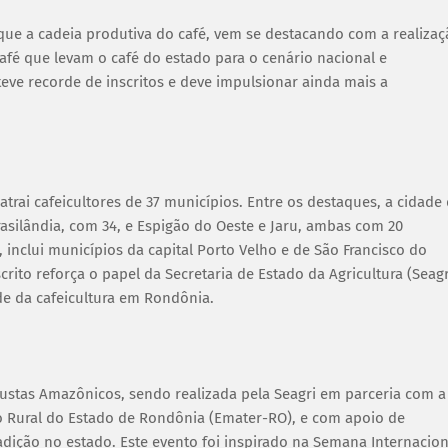
ue a cadeia produtiva do café, vem se destacando com a realizaç
fé que levam o café do estado para o cenário nacional e
teve recorde de inscritos e deve impulsionar ainda mais a
atrai cafeicultores de 37 municípios. Entre os destaques, a cidade
rasilândia, com 34, e Espigão do Oeste e Jaru, ambas com 20
s, inclui municípios da capital Porto Velho e de São Francisco do
rito reforça o papel da Secretaria de Estado da Agricultura (Seagr
e da cafeicultura em Rondônia.
ustas Amazônicos, sendo realizada pela Seagri em parceria com a
ão Rural do Estado de Rondônia (Emater-RO), e com apoio de
tradição no estado. Este evento foi inspirado na Semana Internacion