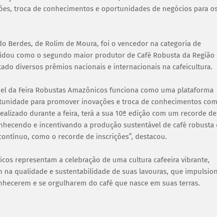
es, troca de conhecimentos e oportunidades de negócios para o
ardo Berdes, de Rolim de Moura, foi o vencedor na categoria de
lidou como o segundo maior produtor de Café Robusta da Região
ado diversos prêmios nacionais e internacionais na cafeicultura.
papel da Feira Robustas Amazônicos funciona como uma plataforma
ortunidade para promover inovações e troca de conhecimentos com
ealizado durante a feira, terá a sua 10ª edição com um recorde de
nhecendo e incentivando a produção sustentável de café robusta
contínuo, como o recorde de inscrições”, destacou.
cos representam a celebração de uma cultura cafeeira vibrante,
m na qualidade e sustentabilidade de suas lavouras, que impulsio
hecerem e se orgulharem do café que nasce em suas terras.