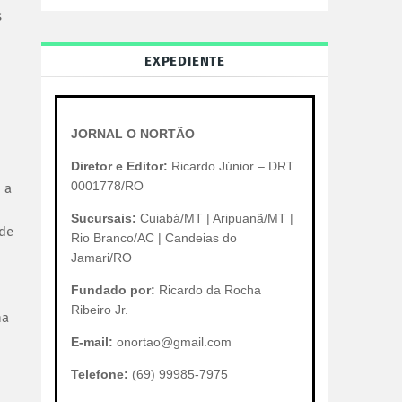
s
EXPEDIENTE
JORNAL O NORTÃO
Diretor e Editor:
Ricardo Júnior – DRT
0001778/RO
 a
Sucursais:
Cuiabá/MT | Aripuanã/MT |
 de
Rio Branco/AC | Candeias do
Jamari/RO
Fundado por:
Ricardo da Rocha
Ribeiro Jr.
na
E-mail:
onortao@gmail.com
Telefone:
(69) 99985-7975