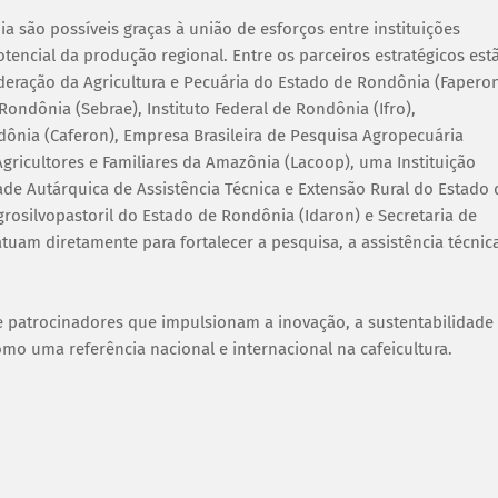
 são possíveis graças à união de esforços entre instituições
tencial da produção regional. Entre os parceiros estratégicos est
deração da Agricultura e Pecuária do Estado de Rondônia (Faperon
ndônia (Sebrae), Instituto Federal de Rondônia (Ifro),
dônia (Caferon), Empresa Brasileira de Pesquisa Agropecuária
gricultores e Familiares da Amazônia (Lacoop), uma Instituição
idade Autárquica de Assistência Técnica e Extensão Rural do Estado 
rosilvopastoril do Estado de Rondônia (Idaron) e Secretaria de
am diretamente para fortalecer a pesquisa, a assistência técnica
 patrocinadores que impulsionam a inovação, a sustentabilidade
 uma referência nacional e internacional na cafeicultura.