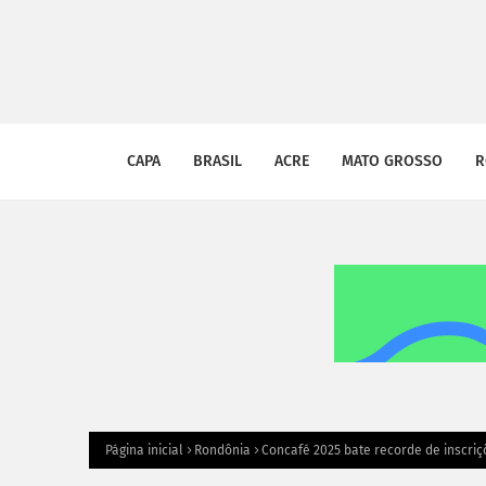
CAPA
BRASIL
ACRE
MATO GROSSO
R
Página inicial
Rondônia
Concafé 2025 bate recorde de inscriç